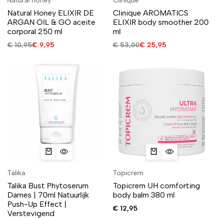
Natural honey
Clinique
Natural Honey ELIXIR DE
Clinique AROMATICS
ARGAN OIL & GO aceite
ELIXIR body smoother 200
corporal 250 ml
ml
€
10,95
€
9,95
€
53,00
€
25,95
Talika
Topicrem
Talika Bust Phytoserum
Topicrem UH comforting
Dames | 70ml Natuurlijk
body balm 380 ml
Push-Up Effect |
€
12,95
Verstevigend