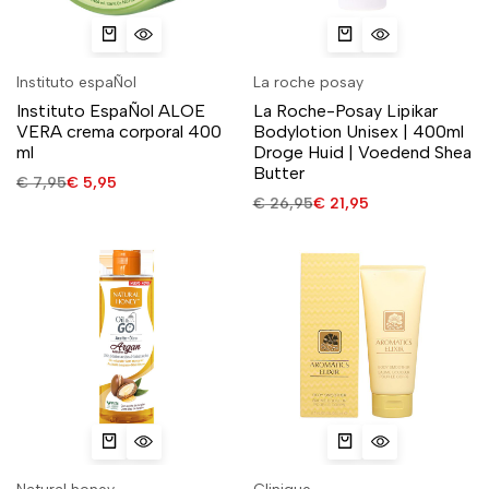
Instituto espaÑol
La roche posay
Instituto EspaÑol ALOE
La Roche-Posay Lipikar
VERA crema corporal 400
Bodylotion Unisex | 400ml
ml
Droge Huid | Voedend Shea
Butter
€
7,95
€
5,95
€
26,95
€
21,95