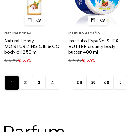
Natural honey
Instituto espaÑol
Natural Honey
Instituto EspaÑol SHEA
MOISTURIZING OIL & CO
BUTTER creamy body
body oil 250 ml
butter 400 ml
€
6,95
€
5,95
€
9,95
€
5,95
…
1
2
3
4
58
59
60