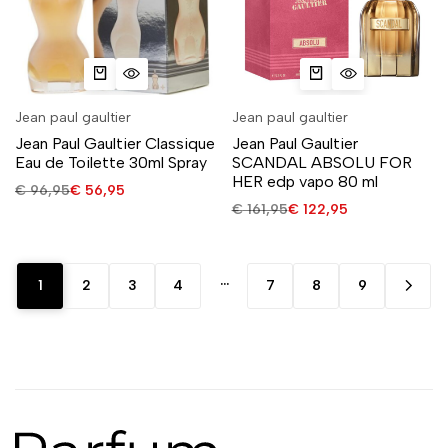
Jean paul gaultier
Jean paul gaultier
Jean Paul Gaultier Classique
Jean Paul Gaultier
Eau de Toilette 30ml Spray
SCANDAL ABSOLU FOR
HER edp vapo 80 ml
€
96,95
€
56,95
€
161,95
€
122,95
…
1
2
3
4
7
8
9