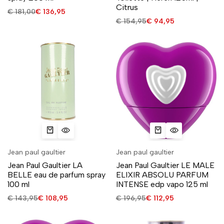
Citrus
€
181,00
€
136,95
€
154,95
€
94,95
Jean paul gaultier
Jean paul gaultier
Jean Paul Gaultier LA
Jean Paul Gaultier LE MALE
BELLE eau de parfum spray
ELIXIR ABSOLU PARFUM
100 ml
INTENSE edp vapo 125 ml
€
143,95
€
108,95
€
196,95
€
112,95