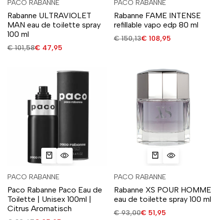
PACO RABANNE
PACO RABANNE
Rabanne ULTRAVIOLET
Rabanne FAME INTENSE
MAN eau de toilette spray
refillable vapo edp 80 ml
100 ml
€
150,13
€
108,95
€
101,58
€
47,95
PACO RABANNE
PACO RABANNE
Paco Rabanne Paco Eau de
Rabanne XS POUR HOMME
Toilette | Unisex 100ml |
eau de toilette spray 100 ml
Citrus Aromatisch
€
93,00
€
51,95