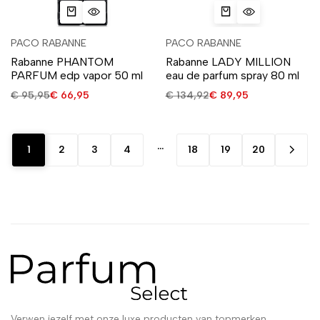
PACO RABANNE
PACO RABANNE
Rabanne PHANTOM
Rabanne LADY MILLION
PARFUM edp vapor 50 ml
eau de parfum spray 80 ml
€
95,95
€
66,95
€
134,92
€
89,95
…
1
2
3
4
18
19
20
Verwen jezelf met onze luxe producten van topmerken