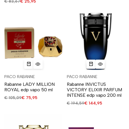
€
83,67
€
25,95
PACO RABANNE
PACO RABANNE
Rabanne LADY MILLION
Rabanne INVICTUS
ROYAL edp vapo 50 ml
VICTORY ELIXIR PARFUM
INTENSE edp vapo 200 ml
€
105,09
€
75,95
€
194,59
€
144,95