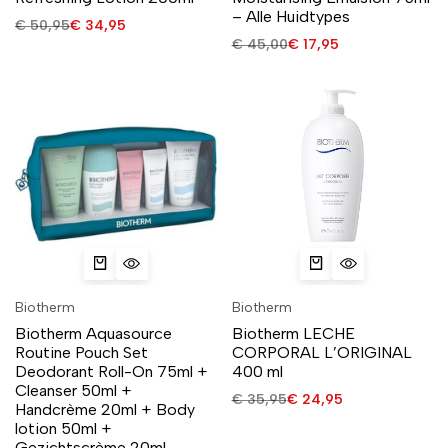
– Alle Huidtypes
€
50,95
€
34,95
€
45,00
€
17,95
Biotherm
Biotherm
Biotherm Aquasource
Biotherm LECHE
Routine Pouch Set
CORPORAL L’ORIGINAL
Deodorant Roll-On 75ml +
400 ml
Cleanser 50ml +
€
35,95
€
24,95
Handcrème 20ml + Body
lotion 50ml +
Gezichtscrème 20ml