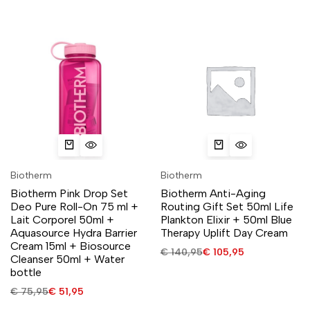
Biotherm
Biotherm
Biotherm Pink Drop Set
Biotherm Anti-Aging
Deo Pure Roll-On 75 ml +
Routing Gift Set 50ml Life
Lait Corporel 50ml +
Plankton Elixir + 50ml Blue
Aquasource Hydra Barrier
Therapy Uplift Day Cream
Cream 15ml + Biosource
€
140,95
€
105,95
Cleanser 50ml + Water
bottle
€
75,95
€
51,95