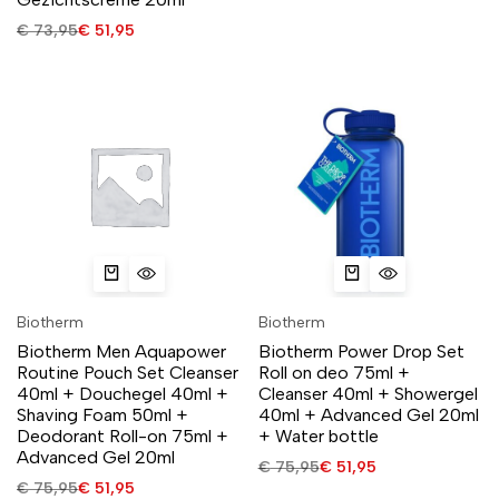
€
73,95
€
51,95
Biotherm
Biotherm
Biotherm Men Aquapower
Biotherm Power Drop Set
Routine Pouch Set Cleanser
Roll on deo 75ml +
40ml + Douchegel 40ml +
Cleanser 40ml + Showergel
Shaving Foam 50ml +
40ml + Advanced Gel 20ml
Deodorant Roll-on 75ml +
+ Water bottle
Advanced Gel 20ml
€
75,95
€
51,95
€
75,95
€
51,95