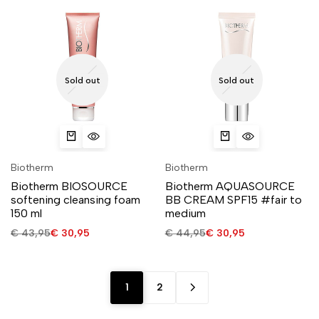
Sold out
Sold out
Biotherm
Biotherm
Biotherm BIOSOURCE
Biotherm AQUASOURCE
softening cleansing foam
BB CREAM SPF15 #fair to
150 ml
medium
€
43,95
€
30,95
€
44,95
€
30,95
1
2