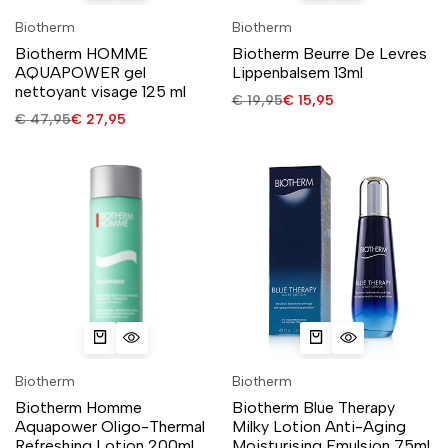
Biotherm
Biotherm
Biotherm HOMME
Biotherm Beurre De Levres
AQUAPOWER gel
Lippenbalsem 13ml
nettoyant visage 125 ml
€
19,95
€
15,95
€
47,95
€
27,95
Biotherm
Biotherm
Biotherm Homme
Biotherm Blue Therapy
Aquapower Oligo-Thermal
Milky Lotion Anti-Aging
Refreshing Lotion 200ml
Moisturising Emulsion 75ml