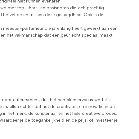
rigineel niet kunnen evenaren.
d met top-, hart- en basisnoten die zich prachtig
eind hetzelfde en missen deze gelaagdheid. Ook is de
een meester-parfumeur die jarenlang heeft gewerkt aan een
sie en het vakmanschap dat een geur echt speciaal maakt.
 door auteursrecht, dus het namaken ervan is wettelijk
stellen echter dat het de creativiteit en innovatie in de
g in het merk, de kunstenaar en het hele creatieve proces.
 Waardeer je de toegankelijkheid en de prijs, of investeer je