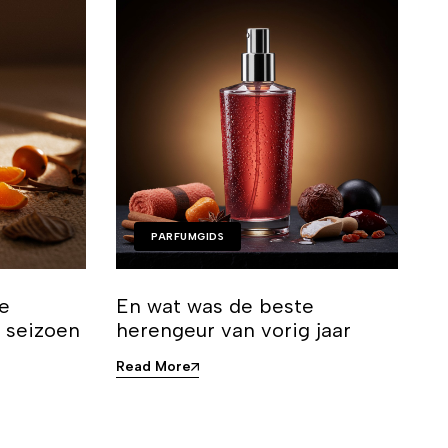
PARFUMGIDS
we
En wat was de beste
W
t seizoen
herengeur van vorig jaar
va
Read More
Re