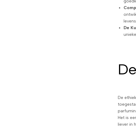
goedko
Compl
ontwik
levens
De Ku
unieke
De
De ethie
toegestaa
parfumind
Het is ee
liever in