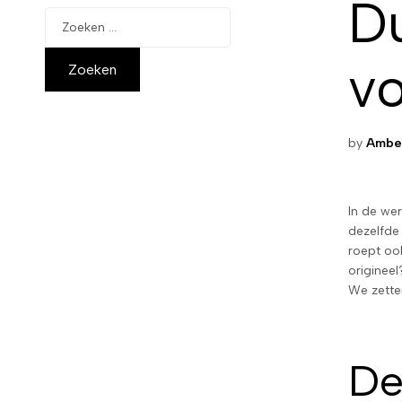
Du
v
by
Ambe
In de wer
dezelfde 
roept ook
originee
We zette
De