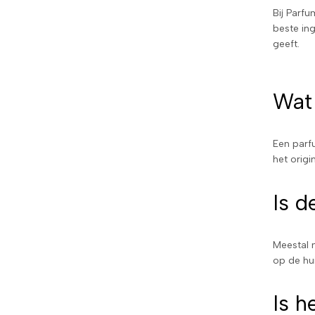
Bij Parf
beste ing
geeft.
Wat 
Een parf
het origi
Is d
Meestal 
op de hu
Is h