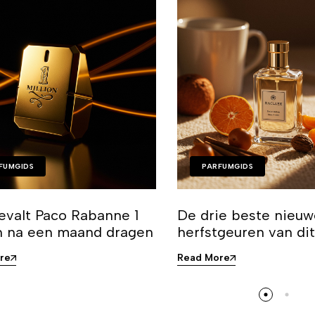
FUMGIDS
PARFUMGIDS
evalt Paco Rabanne 1
De drie beste nieu
on na een maand dragen
herfstgeuren van di
re
Read More