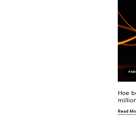
PAR
Hoe b
milli
Read Mo