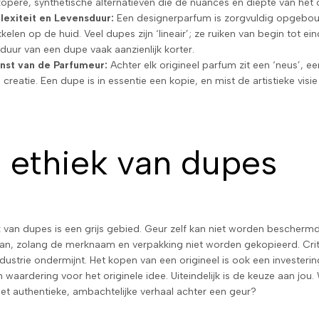
pere, synthetische alternatieven die de nuances en diepte van het o
exiteit en Levensduur:
Een designerparfum is zorgvuldig opgebouw
kelen op de huid. Veel dupes zijn ‘lineair’; ze ruiken van begin tot 
duur van een dupe vaak aanzienlijk korter.
nst van de Parfumeur:
Achter elk origineel parfum zit een ‘neus’, 
 creatie. Een dupe is in essentie een kopie, en mist de artistieke vi
 ethiek van dupes
k van dupes is een grijs gebied. Geur zelf kan niet worden beschermd
n, zolang de merknaam en verpakking niet worden gekopieerd. Critici 
ustrie ondermijnt. Het kopen van een origineel is ook een investerin
n waardering voor het originele idee. Uiteindelijk is de keuze aan jou.
 het authentieke, ambachtelijke verhaal achter een geur?