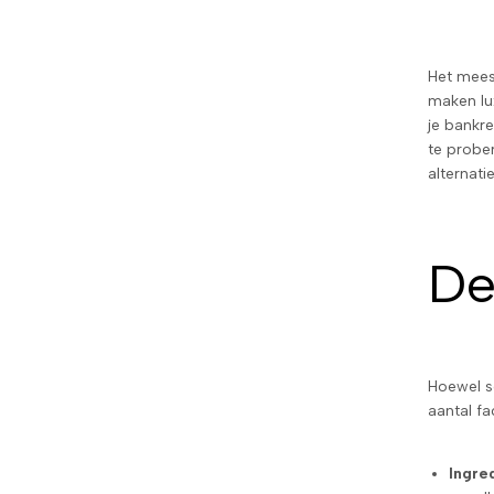
Het mees
maken lux
je bankre
te prober
alternati
De
Hoewel so
aantal fa
Ingre