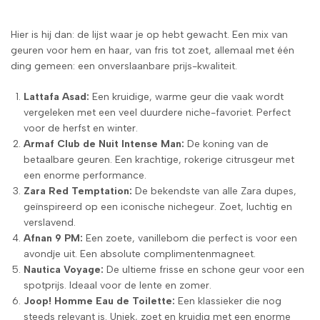
Hier is hij dan: de lijst waar je op hebt gewacht. Een mix van
geuren voor hem en haar, van fris tot zoet, allemaal met één
ding gemeen: een onverslaanbare prijs-kwaliteit.
Lattafa Asad:
Een kruidige, warme geur die vaak wordt
vergeleken met een veel duurdere niche-favoriet. Perfect
voor de herfst en winter.
Armaf Club de Nuit Intense Man:
De koning van de
betaalbare geuren. Een krachtige, rokerige citrusgeur met
een enorme performance.
Zara Red Temptation:
De bekendste van alle Zara dupes,
geïnspireerd op een iconische nichegeur. Zoet, luchtig en
verslavend.
Afnan 9 PM:
Een zoete, vanillebom die perfect is voor een
avondje uit. Een absolute complimentenmagneet.
Nautica Voyage:
De ultieme frisse en schone geur voor een
spotprijs. Ideaal voor de lente en zomer.
Joop! Homme Eau de Toilette:
Een klassieker die nog
steeds relevant is. Uniek, zoet en kruidig met een enorme