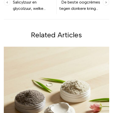
Salicylzuur en
De beste oogcrèmes
glycolzuur, welke
tegen donkere kringen
exfoliant is voor jou?
getest
Related Articles