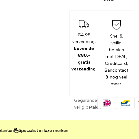
€4,95
Snel &
verzending,
veilig
boven de
betalen
€80,-
met IDEAL,
gratis
Creditcard,
verzending
.
Bancontact
& nog veel
meer.
Gegarandeerd
veilig betalen
n
n
n
Specialist in luxe merken
Specialist in luxe merken
Specialist in luxe merken