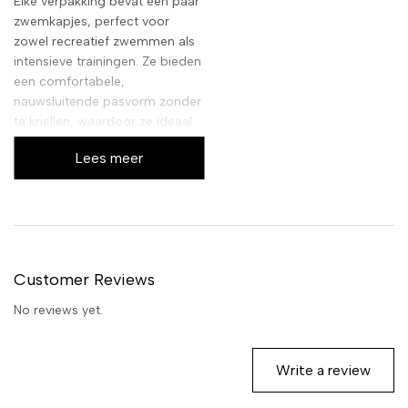
Elke verpakking bevat een paar
zwemkapjes, perfect voor
zowel recreatief zwemmen als
intensieve trainingen. Ze bieden
een comfortabele,
nauwsluitende pasvorm zonder
te knellen, waardoor ze ideaal
zijn voor langdurig gebruik.
Lees meer
Geniet van een zorgeloze duik,
keer op keer.
Customer Reviews
No reviews yet.
Write a review