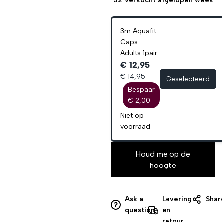
32
verkocht afgelopen week
3m Aquafit
Caps
Adults 1pair
€ 12,95
€ 14,95
Geselecteerd
Bespaar
€ 2,00
Niet op
voorraad
Houd me op de
hoogte
Ask a
Levering
Shar
question
en
retour