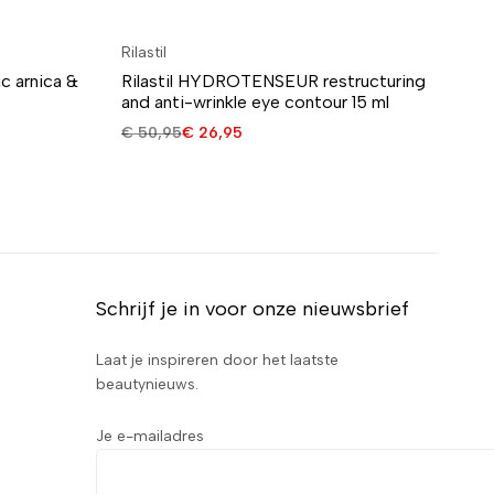
Rilastil
Mu
 arnica &
Rilastil HYDROTENSEUR restructuring
Mu
and anti-wrinkle eye contour 15 ml
(m
€
50,95
€
26,95
€
2
Schrijf je in voor onze nieuwsbrief
Laat je inspireren door het laatste
beautynieuws.
Je e-mailadres