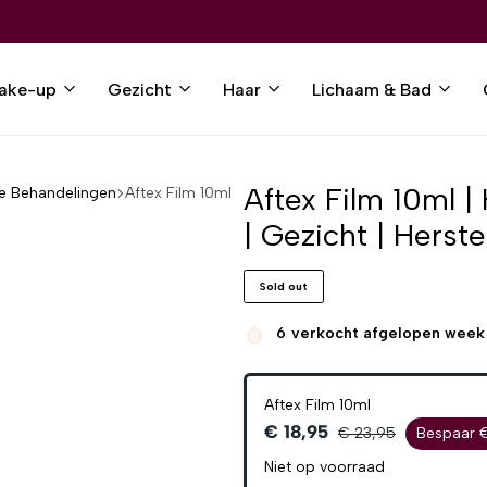
ake-up
Gezicht
Haar
Lichaam & Bad
Aftex Film 10ml 
ke Behandelingen
Aftex Film 10ml
| Gezicht | Herste
Sold out
6
verkocht afgelopen week
Aftex Film 10ml
€ 18,95
€ 23,95
Bespaar 
Niet op voorraad