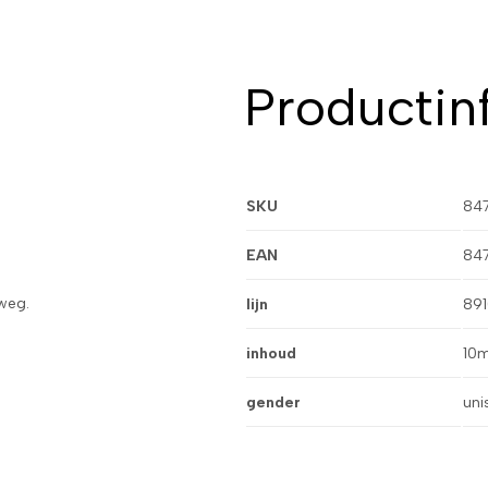
Productin
SKU
84
EAN
84
rweg.
lijn
891
inhoud
10m
gender
uni