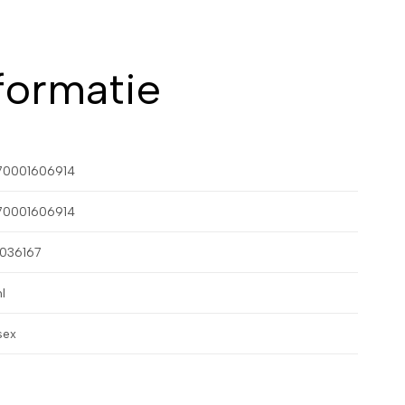
formatie
70001606914
70001606914
036167
l
sex