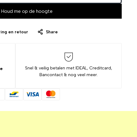
Houd me op de hoogte
ing en retour
Share
Snel & veilig betalen met IDEAL, Creditcard,
de
Bancontact & nog veel meer.