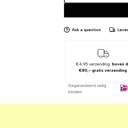
Ask a question
Lever
€4,95 verzending,
boven 
€80,- gratis verzending
.
Gegarandeerd veilig
betalen