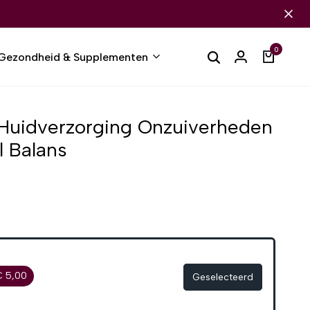
0
Gezondheid & Supplementen
| Huidverzorging Onzuiverheden
l Balans
€ 5,00
Geselecteerd