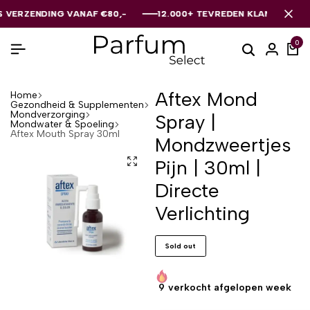
RZENDING VANAF €80,-
RZENDING VANAF €80,-
RZENDING VANAF €80,-
12.000+ TEVREDEN KLANTEN
12.000+ TEVREDEN KLANTEN
12.000+ TEVREDEN KLANTEN
0
Aftex Mond
Home
Gezondheid & Supplementen
Mondverzorging
Spray |
Mondwater & Spoeling
Aftex Mouth Spray 30ml
Mondzweertjes
Pijn | 30ml |
Directe
Verlichting
Sold out
9
verkocht afgelopen week