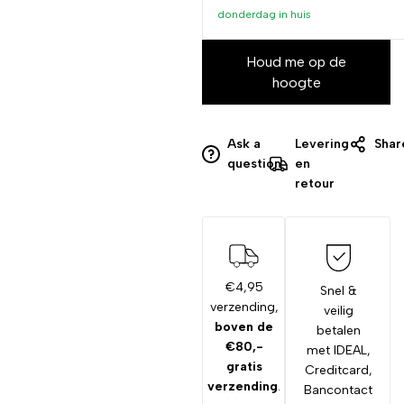
donderdag
in huis
Houd me op de
hoogte
Ask a
Levering
Shar
question
en
retour
€4,95
Snel &
verzending,
veilig
boven de
betalen
€80,-
met IDEAL,
gratis
Creditcard,
verzending
.
Bancontact