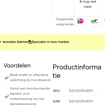
& nog veel
meer.
Gegarandeerd
veilig betalen
reden klanten
reden klanten
reden klanten
Specialist in luxe merken
Specialist in luxe merken
Specialist in luxe merken
Voordelen
Productinforma
tie
Biedt snelle en effectieve
verlichting bij mondzweren.
Vormt een beschermende
SKU
8470001548191
barrière voor
ondersteuning van het
EAN
8470001548191
genezingsproces.