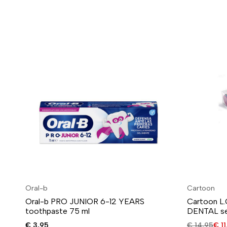
Oral-b
Cartoon
Oral-b PRO JUNIOR 6-12 YEARS
Cartoon L
toothpaste 75 ml
DENTAL s
€
3,95
€
14,95
€
11