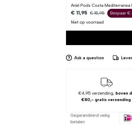
Ariel Pods Costa Mediterranea
€ 11,95
€ 15,95
Bespaar €
Niet op voorraad
Ask a question
Lever
€4,95 verzending,
boven 
€80,- gratis verzending
.
Gegarandeerd veilig
betalen