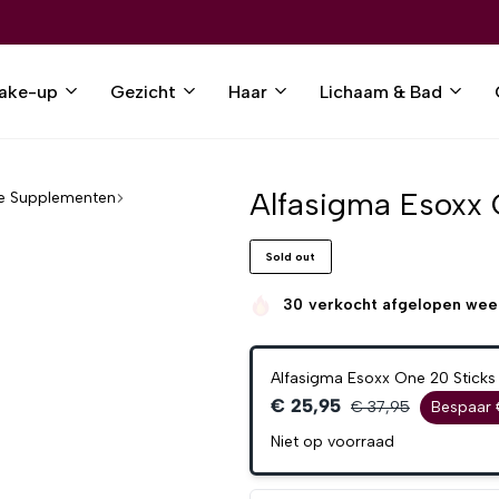
ake-up
Gezicht
Haar
Lichaam & Bad
Alfasigma Esoxx 
e Supplementen
Sold out
30
verkocht afgelopen wee
Alfasigma Esoxx One 20 Sticks
€ 25,95
€ 37,95
Bespaar 
Niet op voorraad