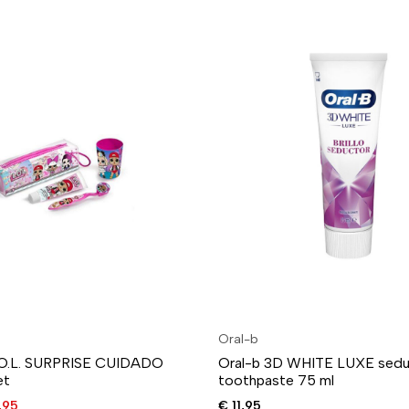
Oral-b
.O.L. SURPRISE CUIDADO
Oral-b 3D WHITE LUXE seduc
et
toothpaste 75 ml
,95
€
11,95