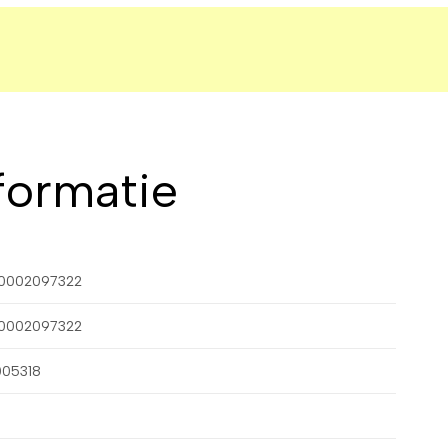
formatie
0002097322
0002097322
005318