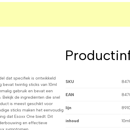
Productin
l dat specifiek is ontwikkeld
SKU
847
bevat twintig sticks van 10ml
nmalig gebruik en bevat een
EAN
847
 Bekijk de ingrediënten die snel
uct is meest geschikt voor
lijn
891
andige sticks maken het eenvoudig
ng dat Esoxx One biedt. Dit
inhoud
10ml
derbouwing en effectieve
flux symptomen.