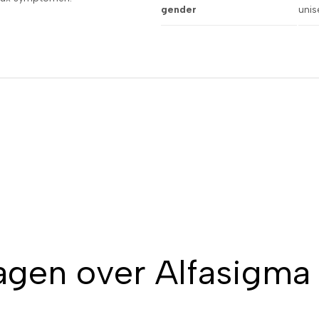
gender
unis
agen over Alfasigma