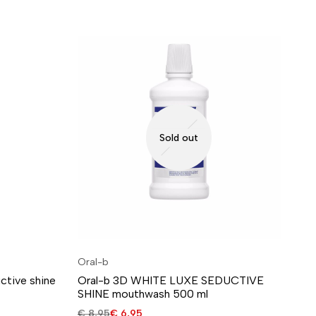
Sold out
Oral-b
Or
tive shine
Oral-b 3D WHITE LUXE SEDUCTIVE
Or
SHINE mouthwash 500 ml
to
€
8,95
€
6,95
€
3