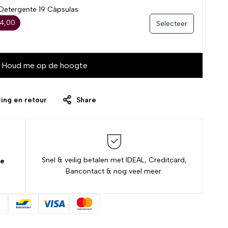
 Detergente 19 Cápsulas
 4,00
Selecteer
Houd me op de hoogte
ing en retour
Share
Snel & veilig betalen met IDEAL, Creditcard,
de
Bancontact & nog veel meer.