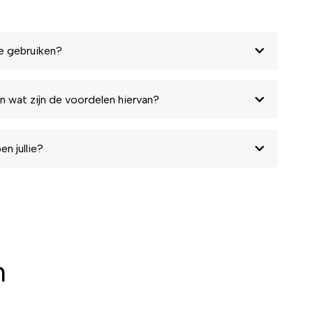
e gebruiken?
n wat zijn de voordelen hiervan?
n jullie?
n