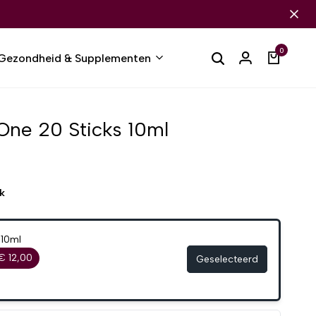
0
Gezondheid & Supplementen
One 20 Sticks 10ml
k
 10ml
€ 12,00
Geselecteerd