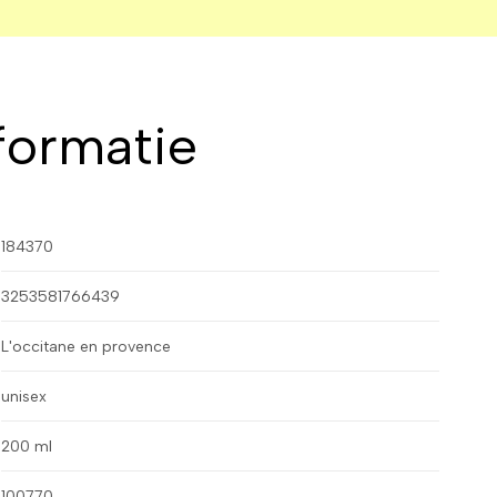
formatie
184370
3253581766439
L'occitane en provence
unisex
200 ml
100770