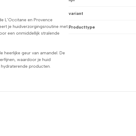
variant
 de L’Occitane en Provence
ert je huidverzorgingsroutine met
Producttype
voor een onmiddellijk stralende
de heerlijke geur van amandel. De
verfijnen, waardoor je huid
te hydraterende producten.