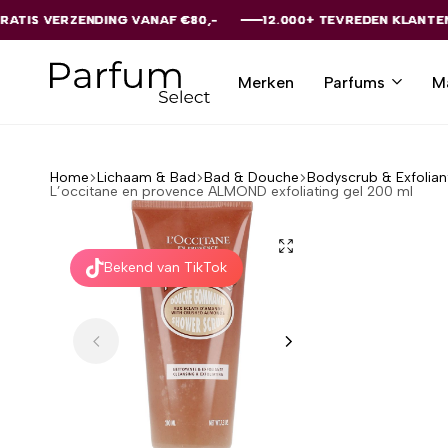
DING VANAF €80,-
DING VANAF €80,-
DING VANAF €80,-
DING VANAF €80,-
DING VANAF €80,-
12.000+ TEVREDEN KLANTEN
12.000+ TEVREDEN KLANTEN
12.000+ TEVREDEN KLANTEN
12.000+ TEVREDEN KLANTEN
12.000+ TEVREDEN KLANTEN
Merken
Parfums
M
Parfumselect
Home
Lichaam & Bad
Bad & Douche
Bodyscrub & Exfolian
L’occitane en provence ALMOND exfoliating gel 200 ml
Bekend van TikTok