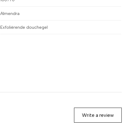
Almendra
Exfoliërende douchegel
Write a review