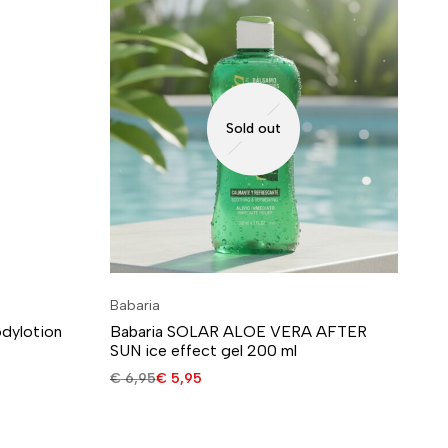
Sold out
Babaria
Ba
odylotion
Babaria SOLAR ALOE VERA AFTER
Ba
SUN ice effect gel 200 ml
50
€
6,95
€
5,95
€
5