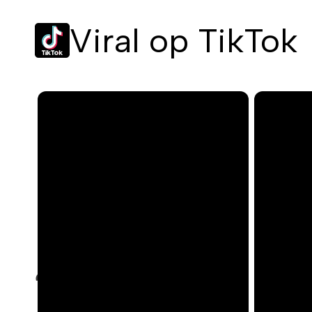
Viral op TikTok
P