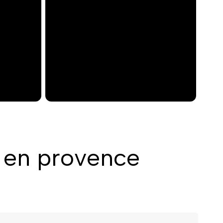
e
x
t
 en provence