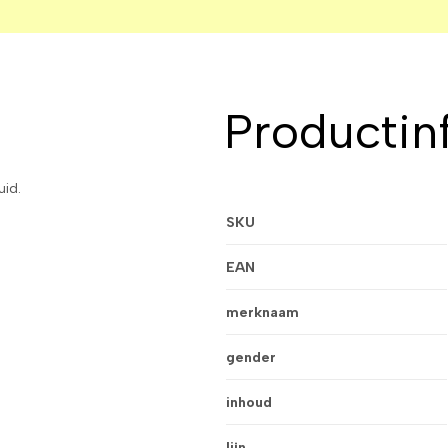
Productin
uid.
SKU
EAN
merknaam
gender
inhoud
lijn