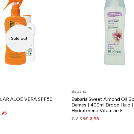
Sold out
Babaria
OLAR ALOE VERA SPF50
Babaria Sweet Almond Oil B
t
Dames | 400ml Droge Huid |
Hydraterend Vitamine E
,95
€
6,95
€
3,95