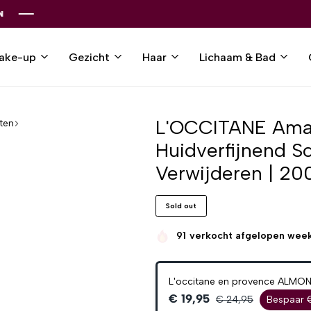
ake-up
Gezicht
Haar
Lichaam & Bad
L'OCCITANE Amand
ten
Huidverfijnend S
Verwijderen | 20
Sold out
91
verkocht afgelopen wee
L'occitane en provence ALMOND
€ 19,95
€ 24,95
Bespaar 