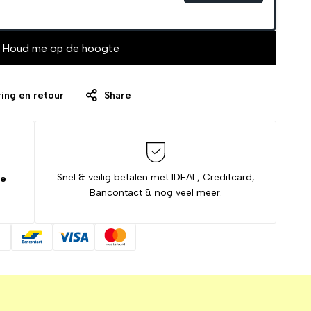
Houd me op de hoogte
ing en retour
Share
Snel & veilig betalen met IDEAL, Creditcard,
de
Bancontact & nog veel meer.