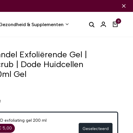
0
Gezondheid & Supplementen
el Exfoliërende Gel |
crub | Dode Huidcellen
0ml Gel
k
 exfoliating gel 200 ml
€ 5,00
Geselecteerd