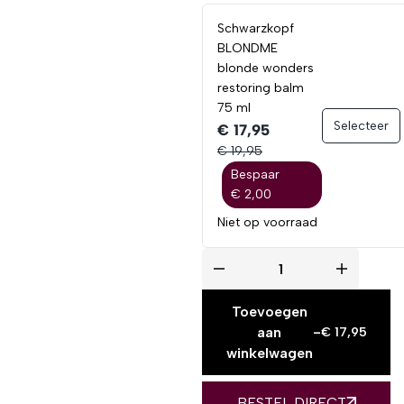
Schwarzkopf
BLONDME
blonde wonders
restoring balm
75 ml
Selecteer
€ 17,95
€ 19,95
Bespaar
€ 2,00
Niet op voorraad
Toevoegen
aan
-
€
17,95
winkelwagen
BESTEL DIRECT