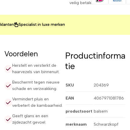
veilig betalen
n
n
n
Specialist in luxe merken
Specialist in luxe merken
Specialist in luxe merken
Voordelen
Productinforma
tie
Herstelt en versterkt de
haarvezels van binnenuit.
Beschermt tegen nieuwe
SKU
204369
schade en verzwakking.
EAN
4067971081786
Vermindert pluis en
verbetert de kambaarheid.
productsoort
balsem
Geeft glans en een
zijdezacht gevoel.
merknaam
Schwarzkopf