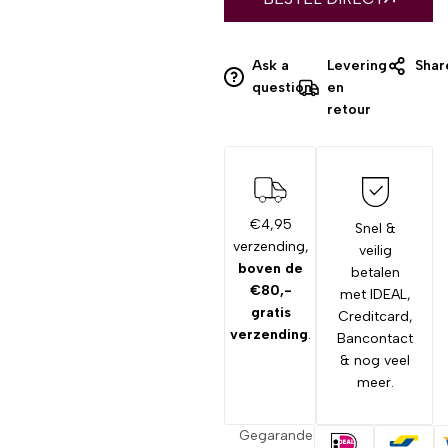
Ask a
Levering
Shar
question
en
retour
€4,95
Snel &
verzending,
veilig
boven de
betalen
€80,-
met IDEAL,
gratis
Creditcard,
verzending
.
Bancontact
& nog veel
meer.
Gegarandeerd