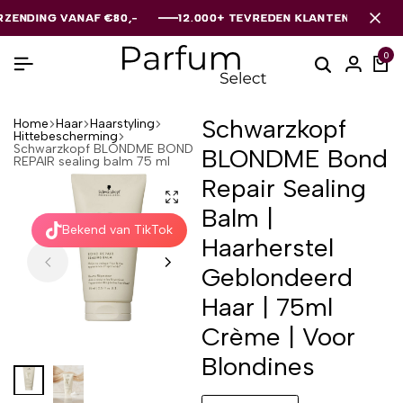
NG VANAF €80,-
NG VANAF €80,-
NG VANAF €80,-
12.000+ TEVREDEN KLANTEN
12.000+ TEVREDEN KLANTEN
12.000+ TEVREDEN KLANTEN
0
Schwarzkopf
Home
Haar
Haarstyling
Hittebescherming
Schwarzkopf BLONDME BOND
BLONDME Bond
REPAIR sealing balm 75 ml
Repair Sealing
Balm |
Bekend van TikTok
Haarherstel
Geblondeerd
Haar | 75ml
Crème | Voor
Blondines