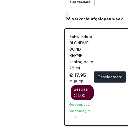
16 op voorraad
96
verkocht afgelopen week
Schwarzkopf
BLONDME
BOND
REPAIR
sealing balm
75 ml
€ 17,95
Geselecteerd
€ 18,95
Bespaar
€ 1,00
Op voorraad -
woensdag
in
huis