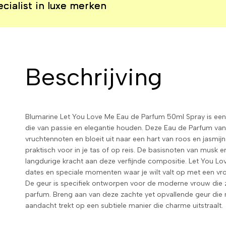
 in luxe merken
 in luxe merken
 in luxe merken
 in luxe merken
Beschrijving
Blumarine Let You Love Me Eau de Parfum 50ml Spray is ee
die van passie en elegantie houden. Deze Eau de Parfum van
vruchtennoten en bloeit uit naar een hart van roos en jasmij
praktisch voor in je tas of op reis. De basisnoten van musk
langdurige kracht aan deze verfijnde compositie. Let You Lo
dates en speciale momenten waar je wilt valt op met een vrouwe
De geur is specifiek ontworpen voor de moderne vrouw die zi
parfum. Breng aan van deze zachte yet opvallende geur die 
aandacht trekt op een subtiele manier die charme uitstraalt.