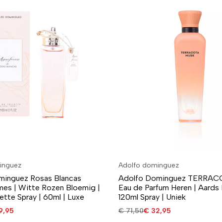
inguez
Adolfo dominguez
minguez Rosas Blancas
Adolfo Dominguez TERRA
es | Witte Rozen Bloemig |
Eau de Parfum Heren | Aards
ette Spray | 60ml | Luxe
120ml Spray | Uniek
9,95
€
71,50
€
32,95