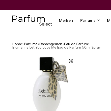
ERZENDING VANAF €80,-
ERZENDING VANAF €80,-
ERZENDING VANAF €80,-
ERZENDING VANAF €80,-
ERZENDING VANAF €80,-
12.000+ TEVREDEN KLANTEN
12.000+ TEVREDEN KLANTEN
12.000+ TEVREDEN KLANTEN
12.000+ TEVREDEN KLANTEN
12.000+ TEVREDEN KLANTEN
Merken
Parfums
M
Parfumselect
Home
Parfums
Damesgeuren
Eau de Parfum
Blumarine Let You Love Me Eau de Parfum 50ml Spray