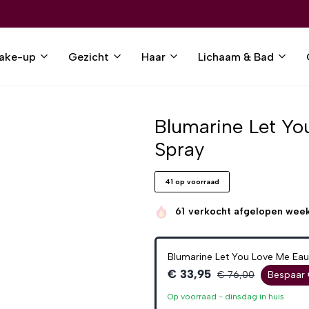
ake-up
Gezicht
Haar
Lichaam & Bad
Blumarine Let Y
Spray
41 op voorraad
61
verkocht afgelopen wee
Blumarine Let You Love Me Ea
€ 33,95
€ 76,00
Bespaar 
Op voorraad -
dinsdag
in huis