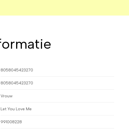
formatie
8058045423270
8058045423270
Vrouw
Let You Love Me
991008228