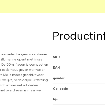
Productin
n romantische geur voor dames
SKU
 Blumarine opent met frisse
n. De 50ml flacon is compact en
EAN
 en cederhout geven warmte en
ve Me is meest geschikt voor
gender
lijke, verleidelijke uitstraling.
ch expressief wil kleden in
Collectie
niet overdreven is maar wel
lijn