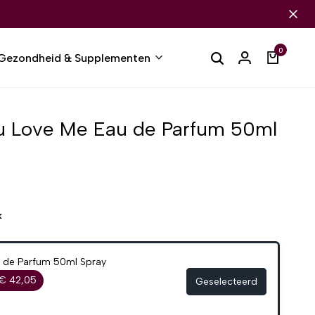
0
Gezondheid & Supplementen
ou Love Me Eau de Parfum 50ml
k
u de Parfum 50ml Spray
€ 42,05
Geselecteerd