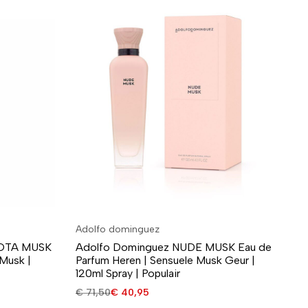
Adolfo dominguez
Ad
COTA MUSK
Adolfo Dominguez NUDE MUSK Eau de
Ad
 Musk |
Parfum Heren | Sensuele Musk Geur |
Ea
120ml Spray | Populair
He
€
71,50
€
40,95
€
8