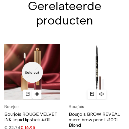
Gerelateerde
producten
Sold out
Bourjois
Bourjois
Bourjois ROUGE VELVET
Bourjois BROW REVEAL
INK liquid lipstick #011
micro brow pencil #001-
Blond
€
22,74
€
16,95