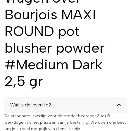
uitstraling. Kopen en genieten
Bourjois MAXI
van een prachtige blos was
nog nooit zo eenvoudig.
ROUND pot
Bestel nu de Bourjois MAXI
ROUND Blusher in #Medium
blusher powder
Dark en geef je wangen de
perfecte finishing touch!
#Medium Dark
2,5 gr
Wat is de levertijd?
De standaard levertijd voor dit prodct bedraagt 3 tot 5
werkdagen na het plaatsen van je bestelling. We doen ons best
om je zo snel mogelijk van dienst te zijn.