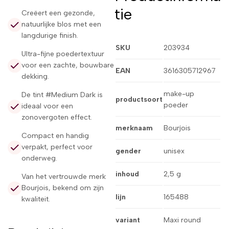
tie
Creëert een gezonde,
natuurlijke blos met een
langdurige finish.
SKU
203934
Ultra-fijne poedertextuur
voor een zachte, bouwbare
EAN
3616305712967
dekking.
make-up
De tint #Medium Dark is
productsoort
poeder
ideaal voor een
zonovergoten effect.
merknaam
Bourjois
Compact en handig
verpakt, perfect voor
gender
unisex
onderweg.
inhoud
2,5 g
Van het vertrouwde merk
Bourjois, bekend om zijn
lijn
165488
kwaliteit.
variant
Maxi round