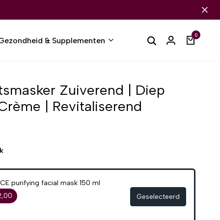
0
Gezondheid & Supplementen
smasker Zuiverend | Diep
Crème | Revitaliserend
k
 purifying facial mask 150 ml
2,00
Geselecteerd