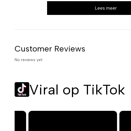
Lees meer
gezuiverde huid
Dit zuiverende masker gaat verder dan alleen reinigen. Het 
huid te revitaliseren en een gezonde gloed te geven. De romig
Customer Reviews
laat je huid zijdezacht achter. Met 150 ml heb je bovendien 
verwenmomenten.
No reviews yet.
Waarom dit zuiverende mas
have is
Viral op TikTok
Diepe reiniging
: Verwijdert effectief onzuiverheden en over
Revitaliseert de huid
: Geeft je teint een frisse, gezonde u
Zacht en soepel gevoel
: Laat je huid heerlijk zacht aanv