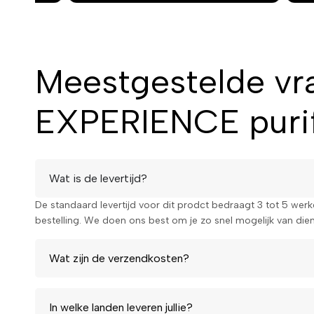
Geef je huid de zuivering die ze verdient. Bestel het Byph
Meestgestelde v
zuiverend gezichtsmasker vandaag nog en geniet van een zi
huid!
EXPERIENCE purif
Wat is de levertijd?
De standaard levertijd voor dit prodct bedraagt 3 tot 5 wer
bestelling. We doen ons best om je zo snel mogelijk van diens
Wat zijn de verzendkosten?
In welke landen leveren jullie?