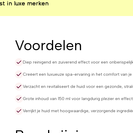
e merken
e merken
e merken
e merken
Voordelen
Diep reinigend en zuiverend effect voor een onberispelijk
Creëert een luxueuze spa-ervaring in het comfort van je 
Verzacht en revitaliseert de huid voor een gezonde, stral
Grote inhoud van 150 ml voor langdurig plezier en effectiv
Verrijkt je huid met hoogwaardige, verzorgende ingredië