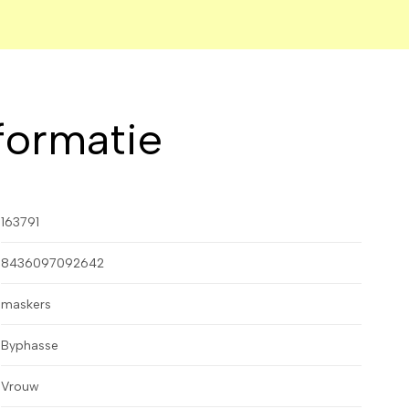
formatie
163791
8436097092642
maskers
Byphasse
Vrouw