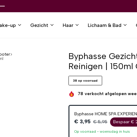
ake-up
Gezicht
Haar
Lichaam & Bad
Byphasse Gezicht
boter
ml
Reinigen | 150ml 
38 op voorraad
78
verkocht afgelopen wee
Byphasse HOME SPA EXPERIENCE
€ 3,95
€ 5,95
Bespaar € 
Op voorraad -
woensdag
in huis