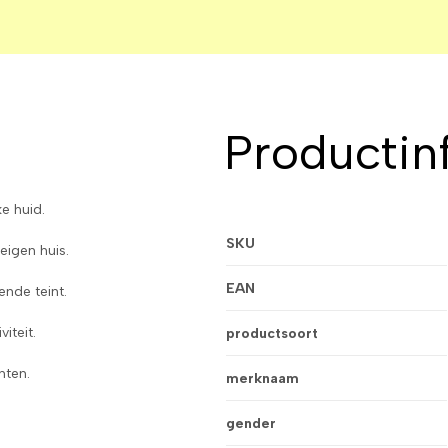
Productin
e huid.
SKU
eigen huis.
EAN
ende teint.
iteit.
productsoort
nten.
merknaam
gender