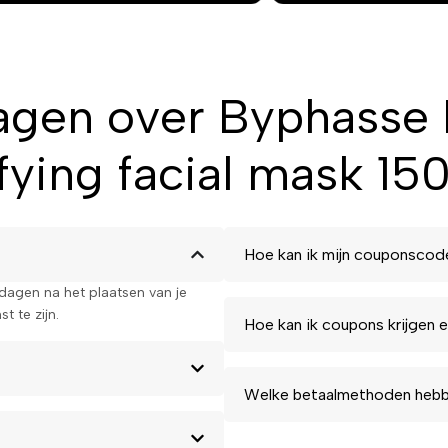
asse HOME SPA EXPERIENCE
ragen over Byphass
chtbaar gezondere en stralendere
ying facial mask 15
Hoe kan ik mijn couponscod
kdagen na het plaatsen van je
t te zijn.
Hoe kan ik coupons krijgen e
Welke betaalmethoden hebbe