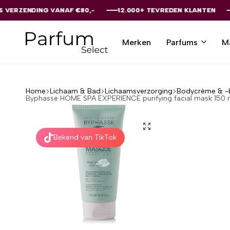
 VANAF €80,-
 VANAF €80,-
 VANAF €80,-
 VANAF €80,-
 VANAF €80,-
12.000+ TEVREDEN KLANTEN
12.000+ TEVREDEN KLANTEN
12.000+ TEVREDEN KLANTEN
12.000+ TEVREDEN KLANTEN
12.000+ TEVREDEN KLANTEN
Merken
Parfums
M
Parfumselect
Home
Lichaam & Bad
Lichaamsverzorging
Bodycrème & -
Byphasse HOME SPA EXPERIENCE purifying facial mask 150 
Bekend van TikTok