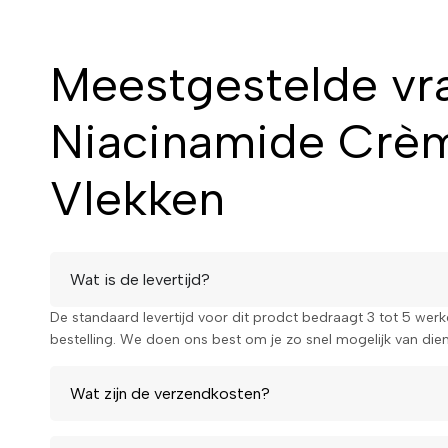
keuze. Het combineert de kracht van niacinamide met een pr
resultaat. Ervaar zelf hoe je huid transformeert!
Meestgestelde vr
Bestel nu jouw Byphasse NIACINAMIDE Anti-vlekken Crè
egale huid!
Niacinamide Crèm
Vlekken
Wat is de levertijd?
De standaard levertijd voor dit prodct bedraagt 3 tot 5 wer
bestelling. We doen ons best om je zo snel mogelijk van diens
Wat zijn de verzendkosten?