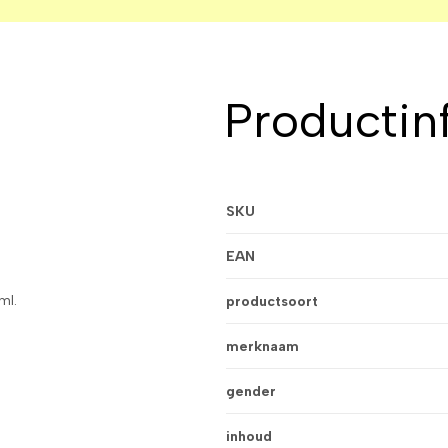
Productin
SKU
EAN
ml.
productsoort
merknaam
gender
inhoud