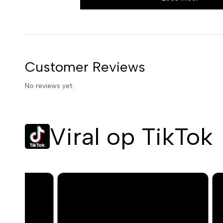
Vermindert vlekjes en onzu
Niacinamide, ook wel vitamine B3 genoemd, is een veelzijdig i
Customer Reviews
verminderen van ontstekingen, het reguleren van talgproduct
littekens.
No reviews yet.
Creëert een egalere teint
Viral op TikTok
Door de talgproductie te reguleren en de celvernieuwing te s
het creëren van een gladdere en meer egale huidskleur. Zeg 
Licht en comfortabel
De lichte textuur van de crème trekt snel in zonder een vet ge
direct comfortabel, gehydrateerd en verzorgd aan.