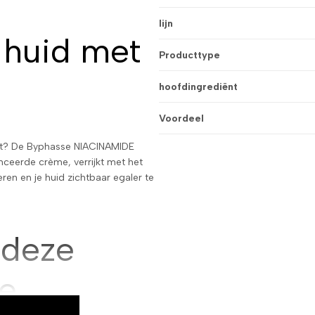
lijn
 huid met
Producttype
hoofdingrediënt
Voordeel
tint? De Byphasse NIACINAMIDE
nceerde crème, verrijkt met het
ren en je huid zichtbaar egaler te
 deze
e