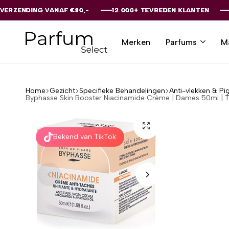
VANAF €80,-
VANAF €80,-
VANAF €80,-
VANAF €80,-
VANAF €80,-
12.000+ TEVREDEN KLANTEN
12.000+ TEVREDEN KLANTEN
12.000+ TEVREDEN KLANTEN
12.000+ TEVREDEN KLANTEN
12.000+ TEVREDEN KLANTEN
Merken
Parfums
M
Parfumselect
Home
Gezicht
Specifieke Behandelingen
Anti-vlekken & Pi
Byphasse Skin Booster Niacinamide Crème | Dames 50ml | 
Bekend van TikTok