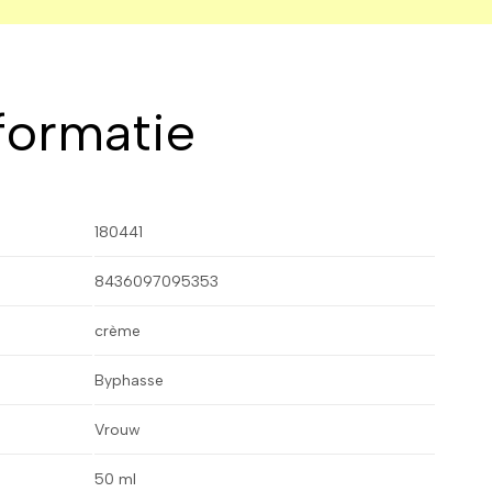
formatie
180441
8436097095353
crème
Byphasse
Vrouw
50 ml