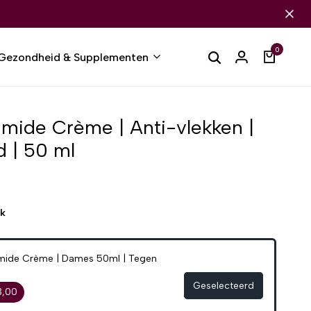
0
Gezondheid & Supplementen
mide Crème | Anti-vlekken |
d | 50 ml
ek
amide Crème | Dames 50ml | Tegen
Geselecteerd
3,00