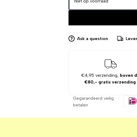
Niet op voorraad
Ask a question
Lever
€4,95 verzending,
boven 
€80,- gratis verzending
.
Gegarandeerd veilig
betalen