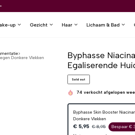
ake-up
Gezicht
Haar
Lichaam & Bad
Byphasse Niacina
gmentatie
Tegen Donkere Vlekken
Egaliserende Hui
Sold out
74
verkocht afgelopen we
Byphasse Skin Booster Niacin
Donkere Vlekken
€ 5,95
€ 8,95
Bespaar € 