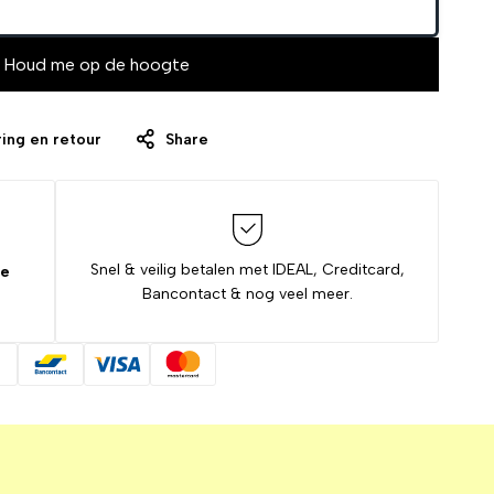
Houd me op de hoogte
ing en retour
Share
Snel & veilig betalen met IDEAL, Creditcard,
de
Bancontact & nog veel meer.