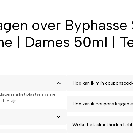
ettige textuur voor een optimaal
agen over Byphasse 
me en omarm een stralende,
e | Dames 50ml | T
Hoe kan ik mijn couponscod
kdagen na het plaatsen van je
t te zijn.
Hoe kan ik coupons krijgen e
Welke betaalmethoden hebbe