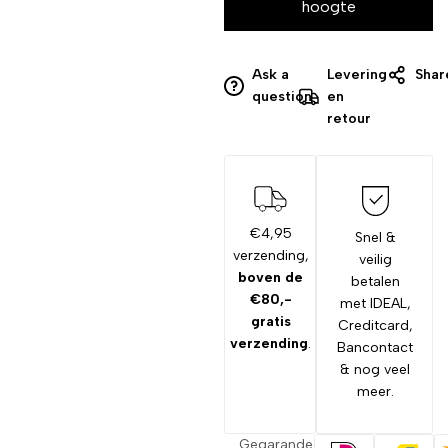
hoogte
Ask a
Levering
Shar
question
en
retour
€4,95
Snel &
verzending,
veilig
boven de
betalen
€80,-
met IDEAL,
gratis
Creditcard,
verzending
.
Bancontact
& nog veel
meer.
Gegarandeerd