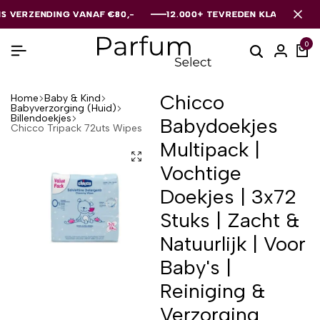
RZENDING VANAF €80,-
RZENDING VANAF €80,-
RZENDING VANAF €80,-
12.000+ TEVREDEN KLANTEN
12.000+ TEVREDEN KLANTEN
12.000+ TEVREDEN KLANTEN
0
Chicco
Home
Baby & Kind
Babyverzorging (Huid)
Billendoekjes
Babydoekjes
Chicco Tripack 72uts Wipes
Multipack |
Vochtige
Doekjes | 3x72
Stuks | Zacht &
Natuurlijk | Voor
Baby's |
Reiniging &
Verzorging