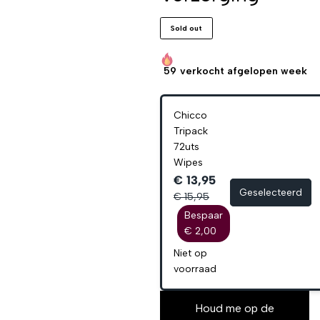
Sold out
59
verkocht afgelopen week
Chicco
Tripack
72uts
Wipes
€ 13,95
Geselecteerd
€ 15,95
Bespaar
€ 2,00
Niet op
voorraad
Houd me op de