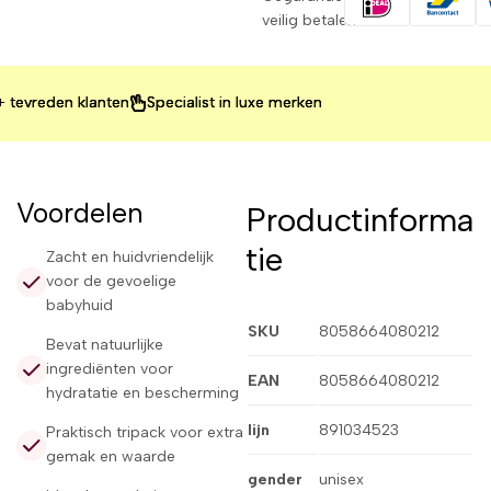
veilig betalen
reden klanten
reden klanten
reden klanten
Specialist in luxe merken
Specialist in luxe merken
Specialist in luxe merken
Voordelen
Productinforma
tie
Zacht en huidvriendelijk
voor de gevoelige
babyhuid
SKU
8058664080212
Bevat natuurlijke
ingrediënten voor
EAN
8058664080212
hydratatie en bescherming
lijn
891034523
Praktisch tripack voor extra
gemak en waarde
gender
unisex