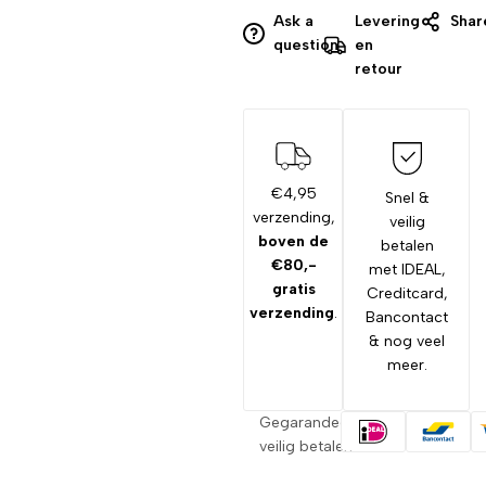
Ask a
Levering
Shar
question
en
retour
€4,95
Snel &
verzending,
veilig
boven de
betalen
€80,-
met IDEAL,
gratis
Creditcard,
verzending
.
Bancontact
& nog veel
meer.
Gegarandeerd
veilig betalen