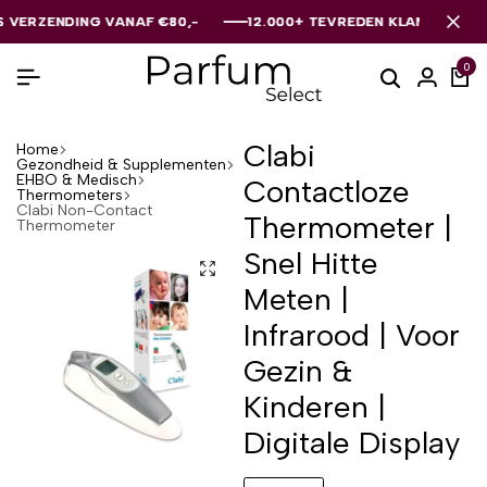
ZENDING VANAF €80,-
ZENDING VANAF €80,-
ZENDING VANAF €80,-
12.000+ TEVREDEN KLANTEN
12.000+ TEVREDEN KLANTEN
12.000+ TEVREDEN KLANTEN
0
Clabi
Home
Gezondheid & Supplementen
EHBO & Medisch
Contactloze
Thermometers
Clabi Non-Contact
Thermometer |
Thermometer
Snel Hitte
Meten |
Infrarood | Voor
Gezin &
Kinderen |
Digitale Display