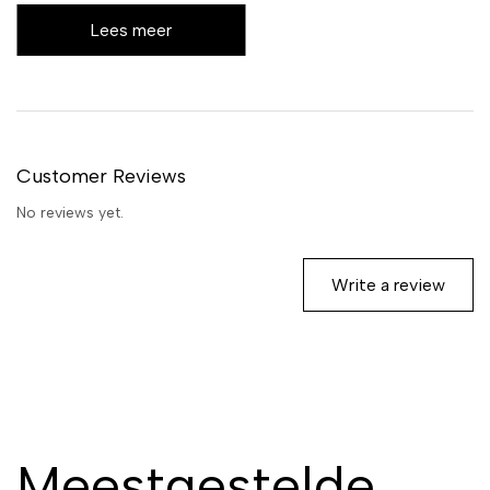
ontworpen voor comfortabel
Lees meer
gebruik en kan ook
objecttemperaturen meten,
wat hem veelzijdig maakt in
huis.
Customer Reviews
No reviews yet.
Write a review
Meestgestelde