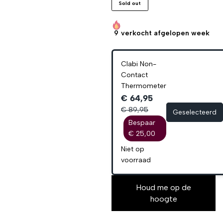
Sold out
9
verkocht afgelopen week
Clabi Non-
Contact
Thermometer
€ 64,95
€ 89,95
Geselecteerd
Bespaar
€ 25,00
Niet op
voorraad
Houd me op de
hoogte