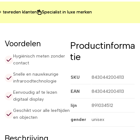
reden klanten
reden klanten
reden klanten
Specialist in luxe merken
Specialist in luxe merken
Specialist in luxe merken
Voordelen
Productinforma
tie
Hygiënisch meten zonder
contact
Snelle en nauwkeurige
SKU
8430442004113
infraroodtechnologie
EAN
8430442004113
Eenvoudig af te lezen
digitaal display
lijn
891034512
Geschikt voor alle leeftijden
en objecten
gender
unisex
Beschrijving