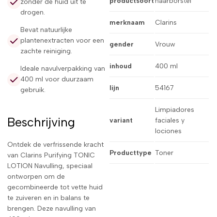
productsoort
haarborstel
zonder de huid uit te
drogen.
merknaam
Clarins
Bevat natuurlijke
plantenextracten voor een
gender
Vrouw
zachte reiniging.
inhoud
400 ml
Ideale navulverpakking van
400 ml voor duurzaam
lijn
54167
gebruik.
Limpiadores
Beschrijving
variant
faciales y
lociones
Ontdek de verfrissende kracht
Producttype
Toner
van Clarins Purifying TONIC
LOTION Navulling, speciaal
ontworpen om de
gecombineerde tot vette huid
te zuiveren en in balans te
brengen. Deze navulling van