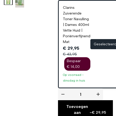
Clarins
Zuiverende
Toner Navulling
| Dames 400ml
Vette Huid |
Poriënverfijnend
Mat
Geselecteer
€ 29,95
€ 43,95
Bespaar
€ 14,00
Op voorraad -
dinsdag
in huis
Toevoegen
aan
-
€
29,95