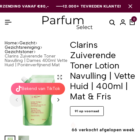
ING VANAF €80,-
ING VANAF €80,-
ING VANAF €80,-
12.000+ TEVREDEN KLANTEN
12.000+ TEVREDEN KLANTEN
12.000+ TEVREDEN KLANTEN
0
Clarins
Home
Gezicht
Gezichtsreiniging
Gezichtstoner
Zuiverende
Clarins Zuiverende Toner
Navulling | Dames 400ml Vette
Toner Lotion
Huid | Poriënverfijnend Mat
Navulling | Vette
Huid | 400ml |
Bekend van TikTok
Mat & Fris
91 op voorraad
66
verkocht afgelopen week