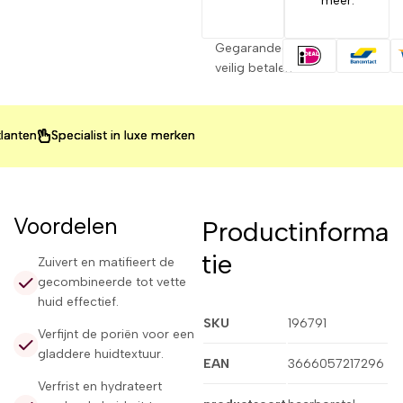
meer.
Gegarandeerd
veilig betalen
Specialist in luxe merken
Specialist in luxe merken
Specialist in luxe merken
Voordelen
Productinforma
tie
Zuivert en matifieert de
gecombineerde tot vette
huid effectief.
SKU
196791
Verfijnt de poriën voor een
gladdere huidtextuur.
EAN
3666057217296
Verfrist en hydrateert