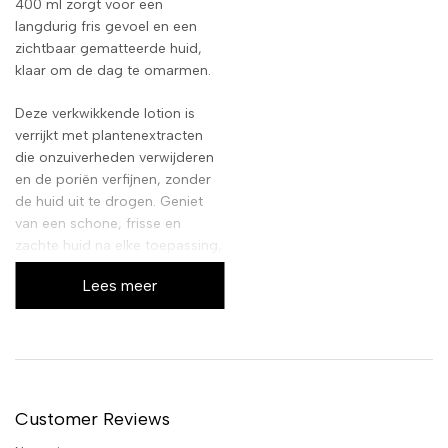
400 ml zorgt voor een
langdurig fris gevoel en een
zichtbaar gematteerde huid,
klaar om de dag te omarmen.
Deze verkwikkende lotion is
verrijkt met plantenextracten
die onzuiverheden verwijderen
en de poriën verfijnen, zonder
de huid uit te drogen. Geniet
van een schone, frisse en
zachte huid na elke toepassing,
terwijl de lotion helpt de
Lees meer
natuurlijke pH-balans te
herstellen voor een optimale
teint.
Customer Reviews