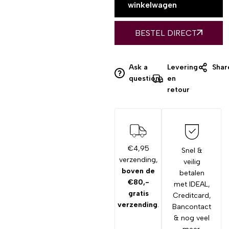
winkelwagen
BESTEL DIRECT
Ask a
Levering
Shar
question
en
retour
€4,95
Snel &
verzending,
veilig
boven de
betalen
€80,-
met IDEAL,
gratis
Creditcard,
verzending
.
Bancontact
& nog veel