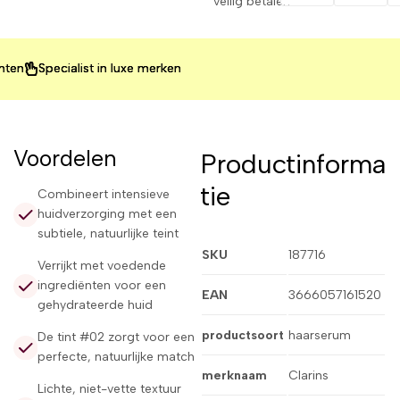
veilig betalen
pecialist in luxe merken
pecialist in luxe merken
pecialist in luxe merken
Voordelen
Productinforma
tie
Combineert intensieve
huidverzorging met een
subtiele, natuurlijke teint
SKU
187716
Verrijkt met voedende
ingrediënten voor een
EAN
3666057161520
gehydrateerde huid
productsoort
haarserum
De tint #02 zorgt voor een
perfecte, natuurlijke match
merknaam
Clarins
Lichte, niet-vette textuur