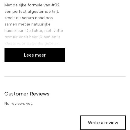
Met de rijke formule van #02,
een perfect afgestemde tint,
smelt dit serum naadloos
samen met je natuurlijke
huidskleur. De lichte, niet-vette
textuur voelt heerlijk aan en is
ideaal voor dagelijks gebruik,
waardoor je huid de hele dag
Lees meer
door gehydrateerd en verzorgd
blijft. Ervaar het zelf en laat je
huid spreken.
Customer Reviews
No reviews yet.
Write a review