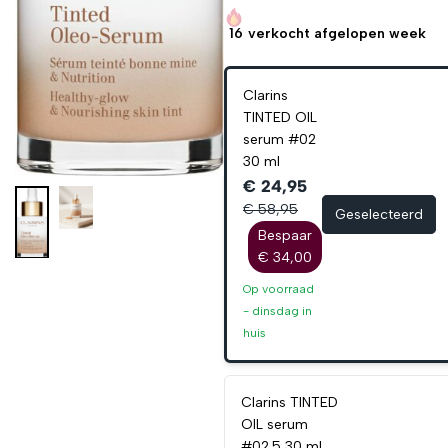
16
verkocht afgelopen week
Clarins
TINTED OIL
serum #02
30 ml
€ 24,95
€ 58,95
Geselecteerd
Bespaar
€ 34,00
Op voorraad
-
dinsdag
in
huis
Clarins TINTED
OIL serum
#02.5 30 ml