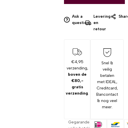
Ask a
Levering
Shar
question
en
retour
€4,95
Snel &
verzending,
veilig
boven de
betalen
€80,-
met IDEAL,
gratis
Creditcard,
verzending
.
Bancontact
& nog veel
meer.
Gegarandeerd