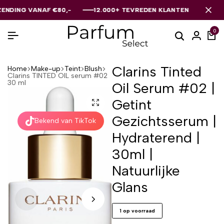
 VANAF €80,-
 VANAF €80,-
 VANAF €80,-
12.000+ TEVREDEN KLANTEN
12.000+ TEVREDEN KLANTEN
12.000+ TEVREDEN KLANTEN
0
Clarins Tinted
Home
Make-up
Teint
Blush
Clarins TINTED OIL serum #02
30 ml
Oil Serum #02 |
Getint
Gezichtsserum |
Bekend van TikTok
Hydraterend |
30ml |
Natuurlijke
Glans
1 op voorraad