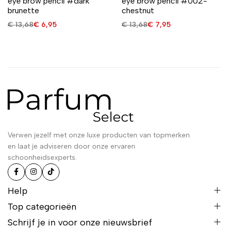
eye brow pencil #dark
eye brow pencil #002-
brunette
chestnut
€
13,68
€
6,95
€
13,68
€
7,95
Verwen jezelf met onze luxe producten van topmerken
en laat je adviseren door onze ervaren
schoonheidsexperts.
Help
Top categorieën
Schrijf je in voor onze nieuwsbrief