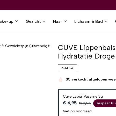
ake-up
Gezicht
Haar
Lichaam & Bad
CUVE Lippenbalse
r & Gewrichtspijn (uitwendig)
Hydratatie Droge 
Sold out
35
verkocht afgelopen wee
Cuve Labial Vaseline 3g
€ 6,95
€ 8,95
Bespaar € 
Niet op voorraad