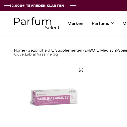
00+ TEVREDEN KLANTEN
00+ TEVREDEN KLANTEN
00+ TEVREDEN KLANTEN
00+ TEVREDEN KLANTEN
00+ TEVREDEN KLANTEN
Merken
Parfums
M
Parfumselect
Home
Gezondheid & Supplementen
EHBO & Medisch
Spie
Cuve Labial Vaseline 3g