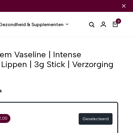
0
Gezondheid & Supplementen
m Vaseline | Intense
Lippen | 3g Stick | Verzorging
k
2,00
Geselecteerd