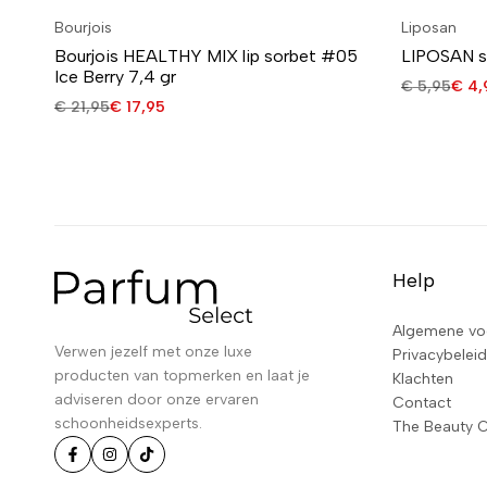
Bourjois
Liposan
Bourjois HEALTHY MIX lip sorbet #05
LIPOSAN so
Ice Berry 7,4 gr
€
5,95
€
4,
€
21,95
€
17,95
Help
Algemene vo
Verwen jezelf met onze luxe
Privacybeleid
producten van topmerken en laat je
Klachten
adviseren door onze ervaren
Contact
schoonheidsexperts.
The Beauty 