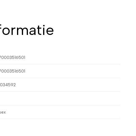
formatie
70003516501
70003516501
1034592
sex