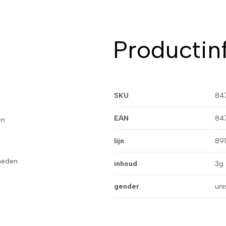
Productin
SKU
84
EAN
84
en
lijn
89
gheden
inhoud
3g
gender
uni