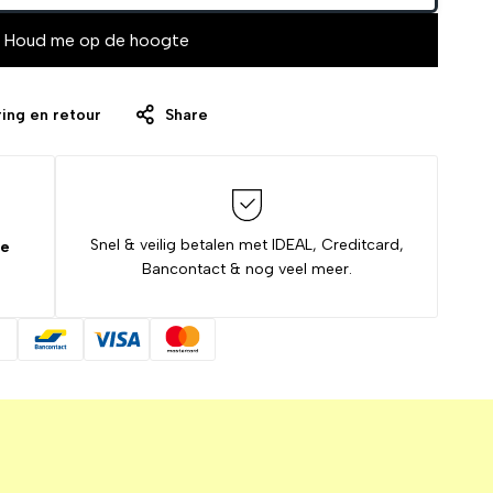
Houd me op de hoogte
ing en retour
Share
Snel & veilig betalen met IDEAL, Creditcard,
de
Bancontact & nog veel meer.