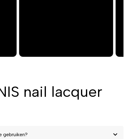
x
t
IS nail lacquer
e gebruiken?