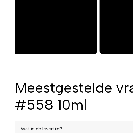
e
v
i
o
u
s
Meestgestelde vr
#558 10ml
Wat is de levertijd?