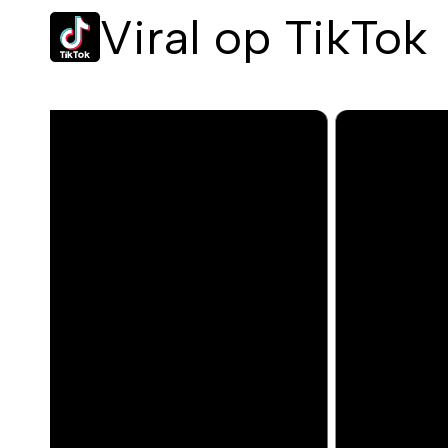
Viral op TikTok
P
r