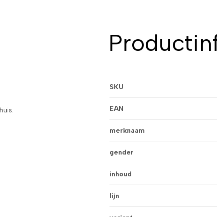
Productin
SKU
EAN
huis.
merknaam
gender
inhoud
lijn