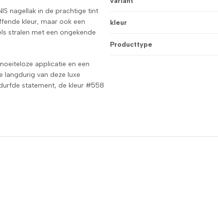
variant
S nagellak in de prachtige tint
uffende kleur, maar ook een
kleur
agels stralen met een ongekende
Producttype
moeiteloze applicatie en een
je langdurig van deze luxe
gedurfde statement, de kleur #558