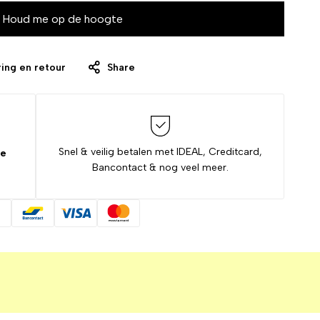
Houd me op de hoogte
ing en retour
Share
Snel & veilig betalen met IDEAL, Creditcard,
de
Bancontact & nog veel meer.