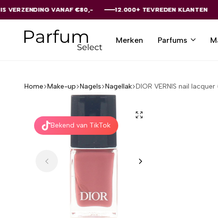
VANAF €80,-
VANAF €80,-
VANAF €80,-
VANAF €80,-
VANAF €80,-
12.000+ TEVREDEN KLANTEN
12.000+ TEVREDEN KLANTEN
12.000+ TEVREDEN KLANTEN
12.000+ TEVREDEN KLANTEN
12.000+ TEVREDEN KLANTEN
Merken
Parfums
M
Parfumselect
Home
Make-up
Nagels
Nagellak
DIOR VERNIS nail lacquer
Bekend van TikTok