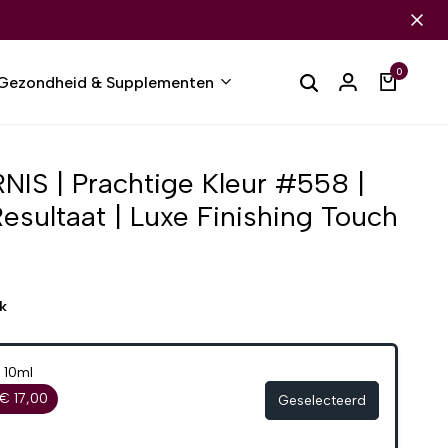
0
Gezondheid & Supplementen
NIS | Prachtige Kleur #558 |
esultaat | Luxe Finishing Touch
k
 10ml
€ 17,00
Geselecteerd