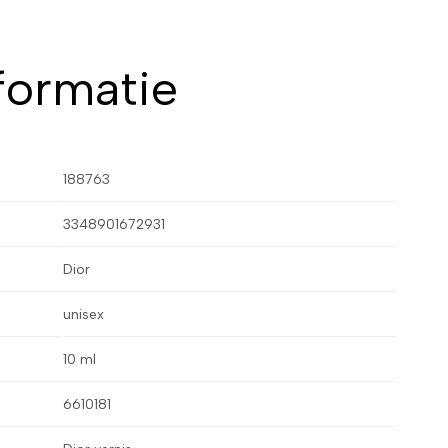
formatie
188763
3348901672931
Dior
unisex
10 ml
6610181