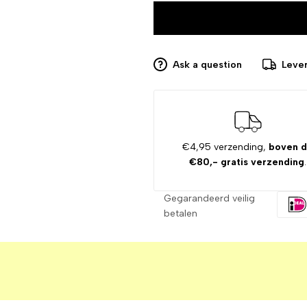
Ask a question
Lever
€4,95 verzending,
boven 
€80,- gratis verzending
.
Gegarandeerd veilig
betalen