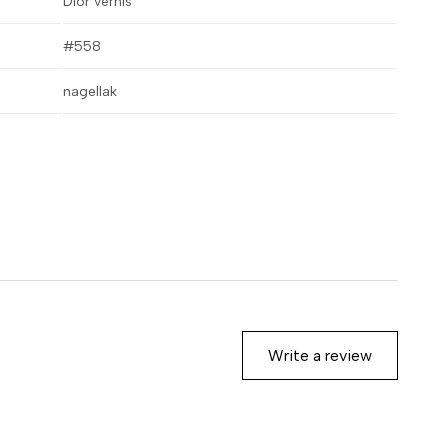
Dior vernis
#558
nagellak
Write a review