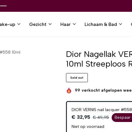
ake-up
Gezicht
Haar
Lichaam & Bad
Dior Nagellak VER
 #558 10ml
10ml Streeploos R
Sold out
99
verkocht afgelopen wee
DIOR VERNIS nail lacquer #558
€ 32,95
€ 49,95
Bespaar 
Niet op voorraad