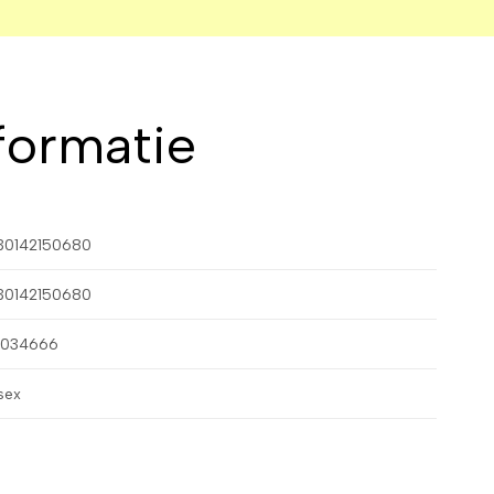
formatie
30142150680
30142150680
1034666
sex