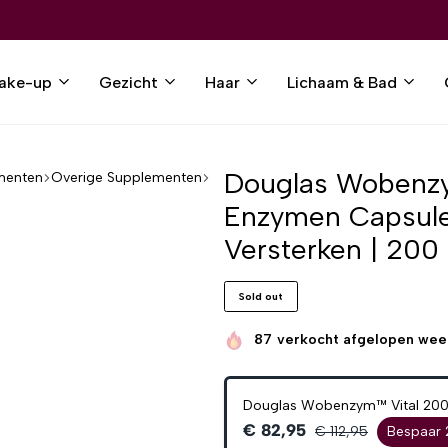
ake-up
Gezicht
Haar
Lichaam & Bad
Douglas Wobenzy
menten
Overige Supplementen
Enzymen Capsul
Versterken | 20
Sold out
87
verkocht afgelopen wee
Douglas Wobenzym™ Vital 2
€ 82,95
€ 112,95
Bespaar