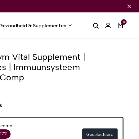
0
Gezondheid & Supplementen
m Vital Supplement |
es | Immuunsysteem
0 Comp
k
00comp
 27%
Geselecteerd