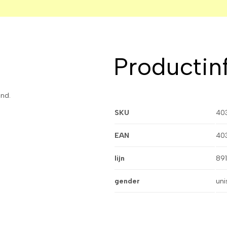
Productin
nd.
SKU
40
EAN
40
lijn
89
gender
uni