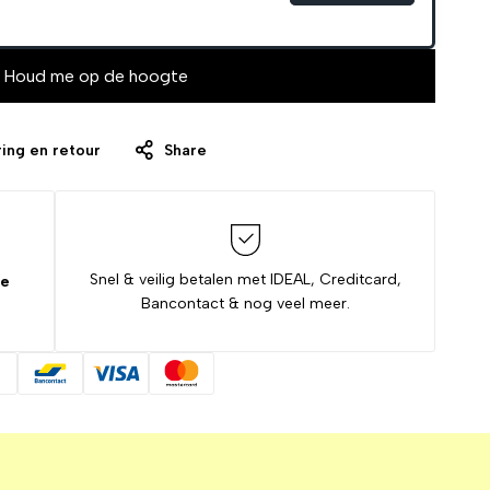
Houd me op de hoogte
ing en retour
Share
Snel & veilig betalen met IDEAL, Creditcard,
de
Bancontact & nog veel meer.