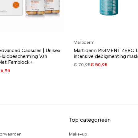
Martiderm
Advanced Capsules | Unisex
Martiderm PIGMENT ZERO 
 Huidbescherming Van
intensive depigmenting mask
Met Fernblock+
€
70,95
€
50,95
6,95
Top categorieën
orwaarden
Make-up