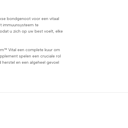
kse bondgenoot voor een vitaal
het immuunsysteem te
odat u zich op uw best voelt, elke
ym™ Vital een complete kuur om
upplement spelen een cruciale rol
d herstel en een algeheel gevoel