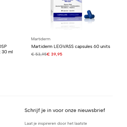
Martiderm
He
DSP
Martiderm LEGVASS capsules 60 units
HE
 30 ml
30
€
53,95
€
39,95
€
6
Schrijf je in voor onze nieuwsbrief
Laat je inspireren door het laatste