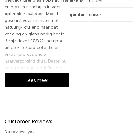
bestrijdt. Breng aan op nat haar
inhoud
500ml
en masseer zachtjes in voor
optimale resultaten. Meest
gender
unisex
geschikt voor mensen met
natuurlijk krullend haar dat
voeding en glans nodig heeft.
Bekijk deze LOVYC shampoo
uit de Elie Saab collectie en
ervaar professionele
haarverzorging thuis. Bestel nu
voor prachtige, gedefinieerde
krullen.
Lees meer
Customer Reviews
No reviews yet.