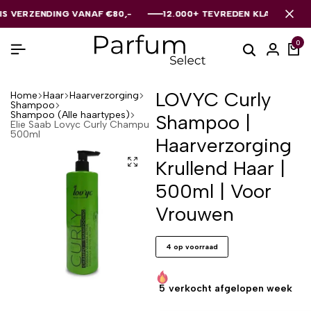
ERZENDING VANAF €80,-
ERZENDING VANAF €80,-
ERZENDING VANAF €80,-
12.000+ TEVREDEN KLANTEN
12.000+ TEVREDEN KLANTEN
12.000+ TEVREDEN KLANTEN
0
LOVYC Curly
Home
Haar
Haarverzorging
Shampoo
Shampoo (Alle haartypes)
Shampoo |
Elie Saab Lovyc Curly Champu
500ml
Haarverzorging
Krullend Haar |
500ml | Voor
Vrouwen
4 op voorraad
5
verkocht afgelopen week