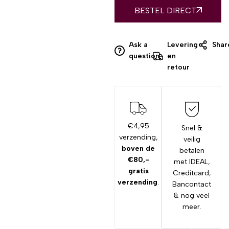
BESTEL DIRECT
Ask a
Levering
Shar
question
en
retour
€4,95
Snel &
verzending,
veilig
boven de
betalen
€80,-
met IDEAL,
gratis
Creditcard,
verzending
.
Bancontact
& nog veel
meer.