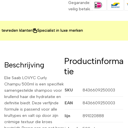
Gegarandeerd
veilig betalen
reden klanten
reden klanten
reden klanten
Specialist in luxe merken
Specialist in luxe merken
Specialist in luxe merken
Productinforma
Beschrijving
tie
Elie Saab LOVYC Curly
Champu 500ml is een specifiek
SKU
8436609250003
samengestelde shampoo voor
krullend haar die hydratatie en
definitie biedt. Deze verfijnde
EAN
8436609250003
formule is passend voor alle
krultypes en valt op door zijn
lijn
891020888
crèmige textuur die kroes