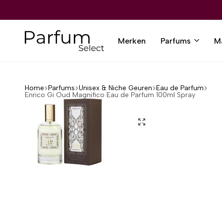
VERZENDING VANAF €80,-
VERZENDING VANAF €80,-
VERZENDING VANAF €80,-
VERZENDING VANAF €80,-
VERZENDING VANAF €80,-
12.000+ TEVREDEN KLANTEN
12.000+ TEVREDEN KLANTEN
12.000+ TEVREDEN KLANTEN
12.000+ TEVREDEN KLANTEN
12.000+ TEVREDEN KLANTEN
Merken
Parfums
M
Parfumselect
Home
Parfums
Unisex & Niche Geuren
Eau de Parfum
Enrico Gi Oud Magnifico Eau de Parfum 100ml Spray