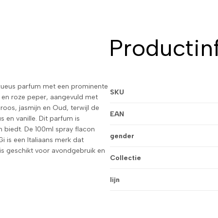
Productin
uxueus parfum met een prominente
SKU
 en roze peper, aangevuld met
roos, jasmijn en Oud, terwijl de
EAN
en vanille. Dit parfum is
n biedt. De 100ml spray flacon
gender
i is een Italiaans merk dat
 is geschikt voor avondgebruik en
Collectie
lijn