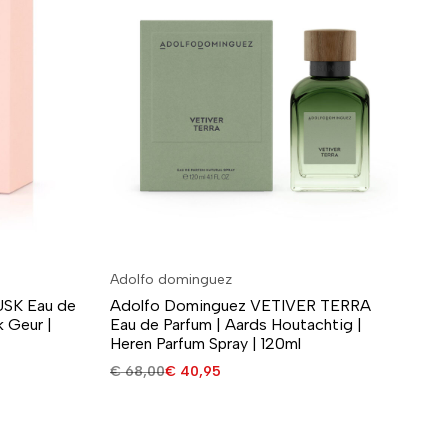
Adolfo dominguez
Ad
SK Eau de
Adolfo Dominguez VETIVER TERRA
Ad
 Geur |
Eau de Parfum | Aards Houtachtig |
de
Heren Parfum Spray | 120ml
Pa
€
68,00
€
40,95
€
5