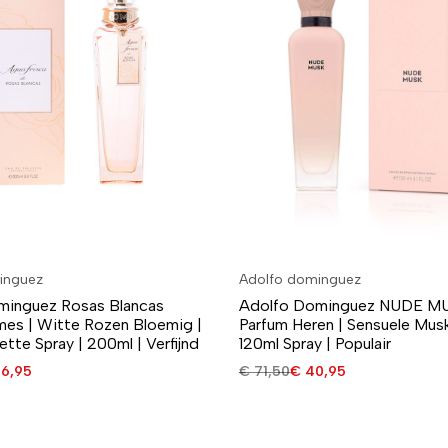
inguez
Adolfo dominguez
minguez Rosas Blancas
Adolfo Dominguez NUDE MU
es | Witte Rozen Bloemig |
Parfum Heren | Sensuele Musk
ette Spray | 200ml | Verfijnd
120ml Spray | Populair
6,95
€
71,50
€
40,95