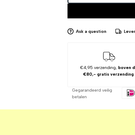
Ask a question
Lever
€4,95 verzending,
boven 
€80,- gratis verzending
.
Gegarandeerd veilig
betalen