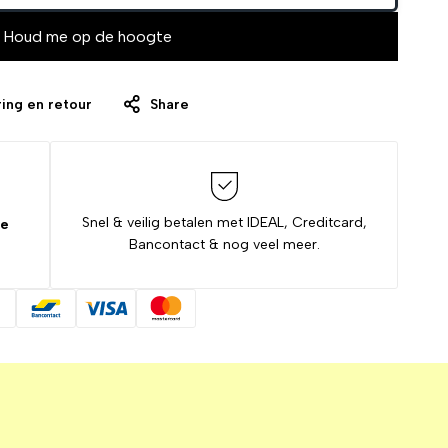
Houd me op de hoogte
ing en retour
Share
Snel & veilig betalen met IDEAL, Creditcard,
de
Bancontact & nog veel meer.