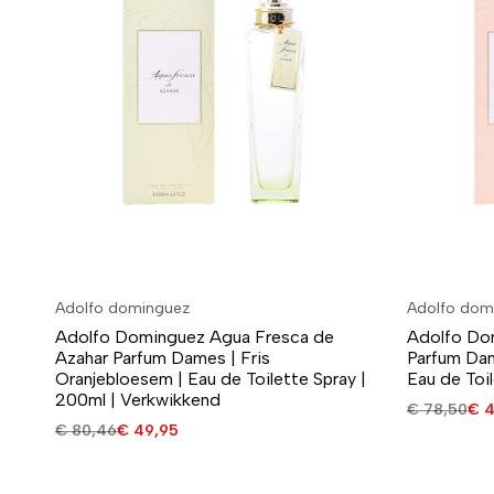
Adolfo dominguez
Adolfo dom
Adolfo Dominguez Agua Fresca de
Adolfo Do
Azahar Parfum Dames | Fris
Parfum Dam
Oranjebloesem | Eau de Toilette Spray |
Eau de Toil
200ml | Verkwikkend
€
78,50
€
4
€
80,46
€
49,95