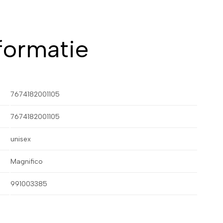
formatie
7674182001105
7674182001105
unisex
Magnifico
991003385