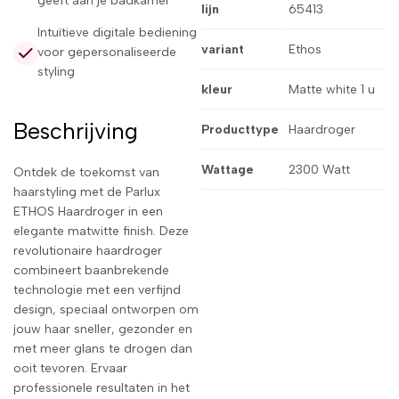
geeft aan je badkamer
lijn
65413
Intuïtieve digitale bediening
variant
Ethos
voor gepersonaliseerde
styling
kleur
Matte white 1 u
Beschrijving
Producttype
Haardroger
Wattage
2300 Watt
Ontdek de toekomst van
haarstyling met de Parlux
ETHOS Haardroger in een
elegante matwitte finish. Deze
revolutionaire haardroger
combineert baanbrekende
technologie met een verfijnd
design, speciaal ontworpen om
jouw haar sneller, gezonder en
met meer glans te drogen dan
ooit tevoren. Ervaar
professionele resultaten in het