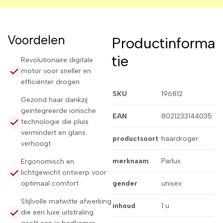
Voordelen
Productinforma
tie
Revolutionaire digitale
motor voor sneller en
efficiënter drogen
SKU
196812
Gezond haar dankzij
geïntegreerde ionische
EAN
8021233144035
technologie die pluis
vermindert en glans
productsoort
haardroger
verhoogt
merknaam
Parlux
Ergonomisch en
lichtgewicht ontwerp voor
optimaal comfort
gender
unisex
Stijlvolle matwitte afwerking
inhoud
1 u
die een luxe uitstraling