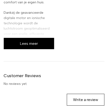
comfort van je eigen huis.
Dankzij de geavanceerde
digitale motor en ionische
technologie wordt de
luchtstroom geoptimaliseerd
voor een snelle, efficiënte
droogbeurt met minimale
Lees meer
schade. De ergonomische
vormgeving en het lichte
gewicht van deze 1u haardroger
zorgen voor ongekend comfort
tijdens het stylen, terwijl de
intuïtieve bediening je volledige
Customer Reviews
controle geeft over de
temperatuur en luchtstroom.
No reviews yet.
Write a review