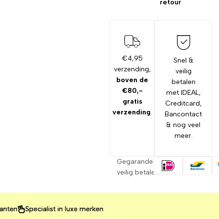
retour
€4,95
Snel &
verzending,
veilig
boven de
betalen
€80,-
met IDEAL,
gratis
Creditcard,
verzending
.
Bancontact
& nog veel
meer.
Gegarandeerd
veilig betalen
Specialist in luxe merken
Specialist in luxe merken
Specialist in luxe merken