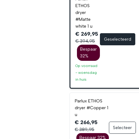
ETHOS
dryer
#Matte
white 1 u
€ 269,95
Geselecteerd
€ 394,95
Bespaar
32%
Op voorraad
-
woensdag
in huis
Parlux ETHOS
dryer #Copper 1
u
€ 266,95
Selecteer
€ 389,95
Bespaar 32%