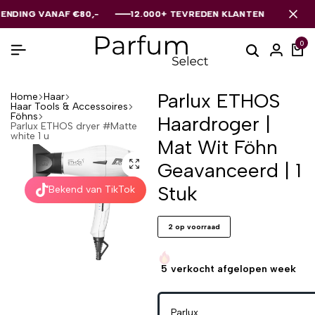
 VANAF €80,-
 VANAF €80,-
 VANAF €80,-
12.000+ TEVREDEN KLANTEN
12.000+ TEVREDEN KLANTEN
12.000+ TEVREDEN KLANTEN
0
Parlux ETHOS
Home
Haar
Haar Tools & Accessoires
Föhns
Haardroger |
Parlux ETHOS dryer #Matte
white 1 u
Mat Wit Föhn
Geavanceerd | 1
Stuk
Bekend van TikTok
2 op voorraad
5
verkocht afgelopen week
Parlux