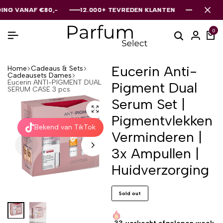
NAF €80,-
NAF €80,-
NAF €80,-
12.000+ TEVREDEN KLANTEN
12.000+ TEVREDEN KLANTEN
12.000+ TEVREDEN KLANTEN
0
Eucerin Anti-
Home
Cadeaus & Sets
Cadeausets Dames
Eucerin ANTI-PIGMENT DUAL
Pigment Dual
SERUM CASE 3 pcs
Serum Set |
Pigmentvlekken
Bekend van TikTok
Verminderen |
3x Ampullen |
Huidverzorging
Sold out