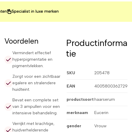
pecialist in luxe merken
pecialist in luxe merken
pecialist in luxe merken
Voordelen
Productinforma
tie
Vermindert effectief
hyperpigmentatie en
pigmentvlekken.
SKU
205478
Zorgt voor een zichtbaar
egalere en stralendere
EAN
4005800362729
huidteint.
productsoort
haarserum
Bevat een complete set
van 3 ampullen voor een
merknaam
Eucerin
intensieve behandeling.
Verrijkt met krachtige,
gender
Vrouw
huidverhelderende