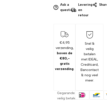
Ask a
Levering
Shar
question
en
retour
€4,95
Snel &
verzending,
veilig
boven de
betalen
€80,-
met IDEAL,
gratis
Creditcard,
verzending
.
Bancontact
& nog veel
meer.
Gegarandeerd
veilig betalen