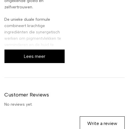
ongekende gloed en
zelfvertrouwen.
De unieke duale formule
combineert krachtige
ingrediënten die synergetisch
werken om pigmentvlekken te
verminderen en de huid te
verhelderen. Met drie ampullen
Lees meer
in deze set, ben je verzekerd
van een complete kuur die diep
in de huid doordringt voor
langdurige resultaten. Geniet
van een gladde, zachte huid die
weer straalt van gezondheid.
Customer Reviews
No reviews yet.
Write a review