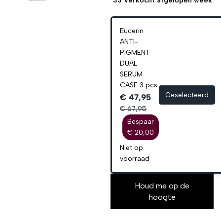
33
verkocht afgelopen week
Eucerin
ANTI-
PIGMENT
DUAL
SERUM
CASE 3 pcs
Geselecteerd
€ 47,95
€ 67,95
Bespaar
€ 20,00
Niet op
voorraad
Houd me op de
hoogte