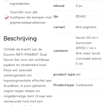
ingrediënten.
inhoud
3 pz
Geschikt voor alle
lijn
85462
huidtypen die kampen met
pigmentatieproblemen.
variant
Anti-pigment
Beschrijving
Serum 30 ml +
Sunscreen
SPF50 7 ml +
Ontdek de kracht van de
contents
Anti-stain facial
Eucerin ANTI-PIGMENT Dual
concealer pencil
Serum Set voor een zichtbaar
5 ml
egalere en stralendere huid.
Deze set, speciaal
product type
set
samengesteld om
hyperpigmentatie effectief aan
Producttype
Cadeauset
te pakken, is jouw geheime
wapen tegen vlekjes en
ongelijkmatige teint. Ervaar een
vernieuwde huid met een