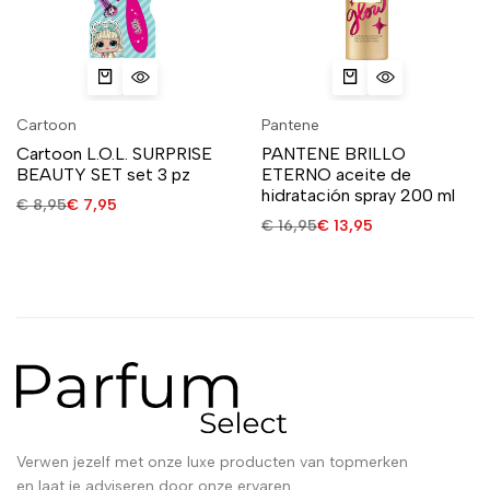
Cartoon
Pantene
Cartoon L.O.L. SURPRISE
PANTENE BRILLO
BEAUTY SET set 3 pz
ETERNO aceite de
hidratación spray 200 ml
€
8,95
€
7,95
€
16,95
€
13,95
Verwen jezelf met onze luxe producten van topmerken
en laat je adviseren door onze ervaren