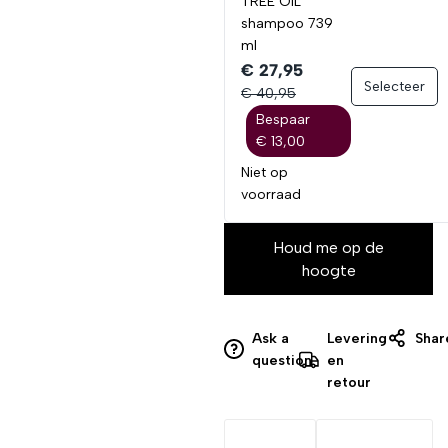
TREE OIL
shampoo 739
ml
€ 27,95
Selecteer
€ 40,95
Bespaar
€ 13,00
Niet op
voorraad
Houd me op de
hoogte
Ask a
Levering
Shar
question
en
retour