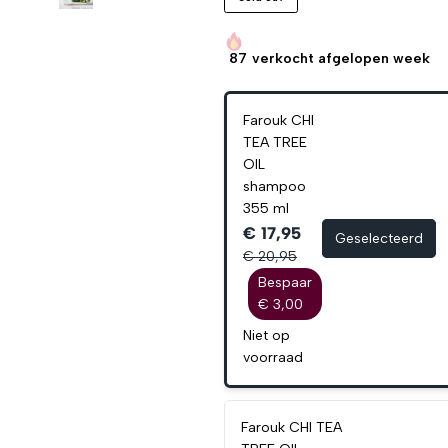
87
verkocht afgelopen week
Farouk CHI
TEA TREE
OIL
shampoo
355 ml
€ 17,95
Geselecteerd
€ 20,95
Bespaar
€ 3,00
Niet op
voorraad
Farouk CHI TEA