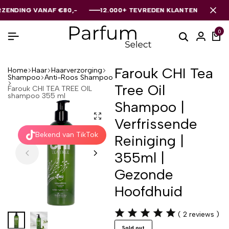
NG VANAF €80,-
NG VANAF €80,-
NG VANAF €80,-
12.000+ TEVREDEN KLANTEN
12.000+ TEVREDEN KLANTEN
12.000+ TEVREDEN KLANTEN
0
Farouk CHI Tea
Home
Haar
Haarverzorging
Shampoo
Anti-Roos Shampoo
Tree Oil
Farouk CHI TEA TREE OIL
shampoo 355 ml
Shampoo |
Verfrissende
Bekend van TikTok
Reiniging |
355ml |
Gezonde
Hoofdhuid
(
2
reviews )
Sold out