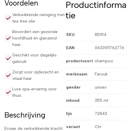
Voordelen
Productinforma
tie
Verkwikkende reiniging met
tea tree olie
Bevordert een gezonde
SKU
85194
hoofdhuid en glanzend
haar
EAN
0633911762776
Geschikt voor dagelijks
productsoort
shampoo
gebruik
Zorgt voor zijdezacht en
merknaam
Farouk
vitaal haar
gender
unisex
Luxe spa-ervaring voor
thuis
inhoud
355 ml
Beschrijving
lijn
72843
variant
Chi
Ervaar de verkwikkende kracht