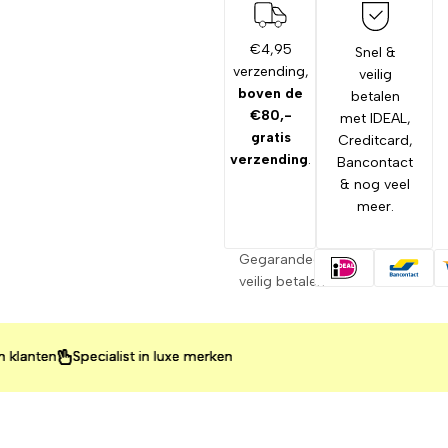
€4,95
Snel &
verzending,
veilig
boven de
betalen
€80,-
met IDEAL,
gratis
Creditcard,
verzending
.
Bancontact
& nog veel
meer.
Gegarandeerd
veilig betalen
en
en
en
Specialist in luxe merken
Specialist in luxe merken
Specialist in luxe merken