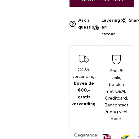
Ask a
Levering
Shar
question
en
retour
€4,95
Snel &
verzending,
veilig
boven de
betalen
€80,-
met IDEAL,
gratis
Creditcard,
verzending
.
Bancontact
& nog veel
meer.
Gegarandeerd