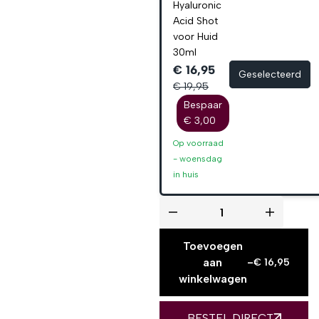
Hyaluronic
Acid Shot
voor Huid
30ml
€ 16,95
Geselecteerd
€ 19,95
Bespaar
€ 3,00
Op voorraad
-
woensdag
in huis
Toevoegen
aan
-
€
16,95
winkelwagen
BESTEL DIRECT