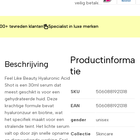
veilig betalen
tevreden klanten
tevreden klanten
tevreden klanten
Specialist in luxe merken
Specialist in luxe merken
Specialist in luxe merken
Productinforma
Beschrijving
tie
Feel Like Beauty Hyaluronic Acid
Shot is een 30ml serum dat
SKU
5060881921318
meest geschikt is voor een
gehydrateerde huid. Deze
krachtige formule bevat
EAN
5060881921318
hyaluronzuur en biotine, wat
het specifiek maakt voor een
gender
unisex
stralende teint. Het lichte serum
valt op door zijn snelle opname
Collectie
Skincare