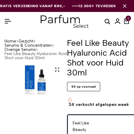
S VERZENDING VANAF €80,-
S VERZENDING VANAF €80,-
S VERZENDING VANAF €80,-
12.000+ TEVREDEN KLANTEN
12.000+ TEVREDEN KLANTEN
12.000+ TEVREDEN KLANTEN
0
Feel Like Beauty
Home
Gezicht
Serums & Concentraten
Overige Serums
Hyaluronic Acid
Feel Like Beauty Hyaluronic Acid
Shot voor Huid 30ml
Shot voor Huid
30ml
50 op voorraad
34
verkocht afgelopen week
Feel Like
Beauty