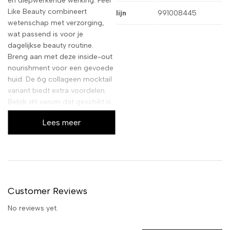
en diepwerkende werking. Feel
Like Beauty combineert
lijn
991008445
wetenschap met verzorging,
wat passend is voor je
dagelijkse beauty routine.
Breng aan met deze inside-out
nourishment voor een gevoede
huid. De 6g collageen mocktail
variant biedt extra voordelen.
Bekijk dit serum dat geschikt is
voor alle huidtypes. De lichte
Lees meer
textuur maakt het aanbrengen
eenvoudig, terwijl het
tegelijkertijd intensief
hydrateert. Bestel nu voor een
stralende uitstraling.
Customer Reviews
No reviews yet.