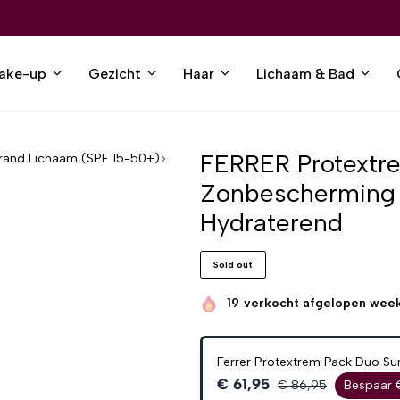
ake-up
Gezicht
Haar
Lichaam & Bad
FERRER Protextre
rand Lichaam (SPF 15-50+)
Zonbescherming &
Hydraterend
Sold out
19
verkocht afgelopen wee
Ferrer Protextrem Pack Duo Su
€ 61,95
€ 86,95
Bespaar 