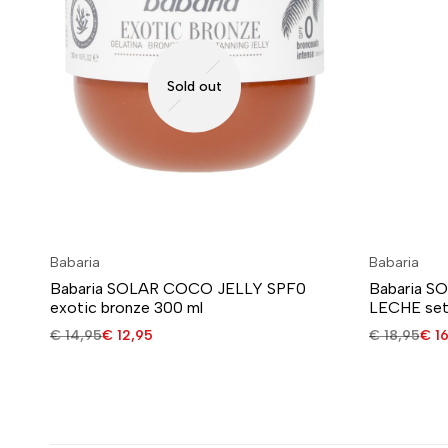
Sold out
Babaria
Babaria
Babaria SOLAR COCO JELLY SPF0
Babaria S
exotic bronze 300 ml
LECHE se
€
14,95
€
12,95
€
18,95
€
16