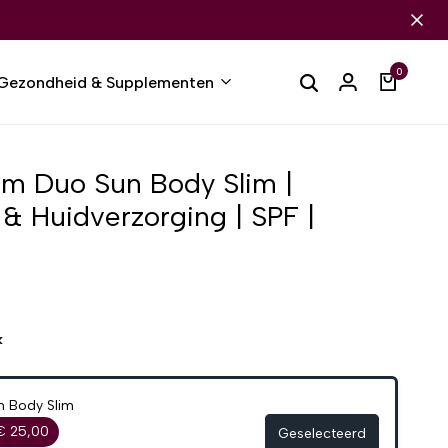
0
Gezondheid & Supplementen
m Duo Sun Body Slim |
 Huidverzorging | SPF |
k
n Body Slim
€ 25,00
Geselecteerd