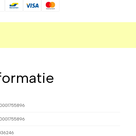
formatie
0001755896
0001755896
036246