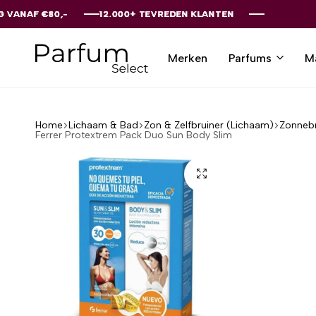
0,-
0,-
0,-
0,-
0,-
12.000+ TEVREDEN KLANTEN
12.000+ TEVREDEN KLANTEN
12.000+ TEVREDEN KLANTEN
12.000+ TEVREDEN KLANTEN
12.000+ TEVREDEN KLANTEN
Merken
Parfums
M
Parfumselect
Home
Lichaam & Bad
Zon & Zelfbruiner (Lichaam)
Zonneb
Ferrer Protextrem Pack Duo Sun Body Slim