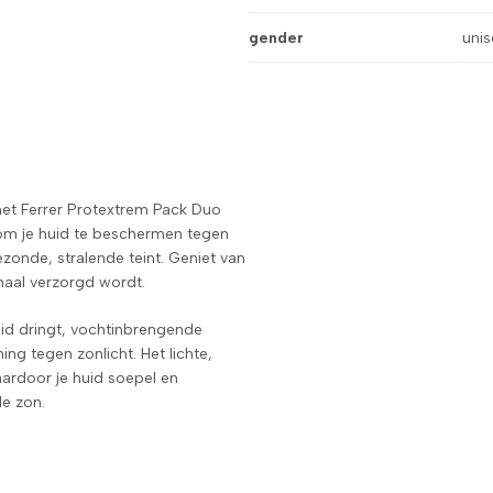
gender
unis
et Ferrer Protextrem Pack Duo
 om je huid te beschermen tegen
ezonde, stralende teint. Geniet van
maal verzorgd wordt.
uid dringt, vochtinbrengende
g tegen zonlicht. Het lichte,
aardoor je huid soepel en
de zon.