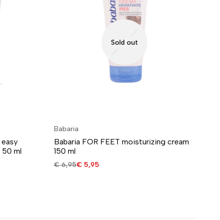
Sold out
Babaria
Ba
 easy
Babaria FOR FEET moisturizing cream
Ba
 50 ml
150 ml
Al
€
6,95
€
5,95
€
1