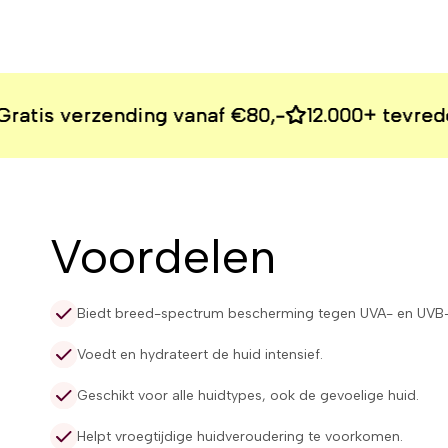
erzending vanaf €80,-
erzending vanaf €80,-
erzending vanaf €80,-
erzending vanaf €80,-
12.000+ tevreden klan
12.000+ tevreden klan
12.000+ tevreden klan
12.000+ tevreden klan
Voordelen
Biedt breed-spectrum bescherming tegen UVA- en UVB-
Voedt en hydrateert de huid intensief.
Geschikt voor alle huidtypes, ook de gevoelige huid.
Helpt vroegtijdige huidveroudering te voorkomen.