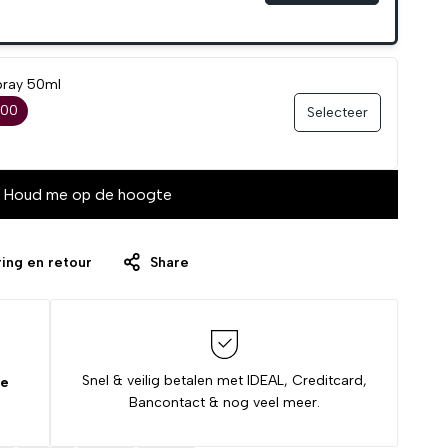
pray 50ml
,00
Selecteer
Houd me op de hoogte
ing en retour
Share
Snel & veilig betalen met IDEAL, Creditcard,
de
Bancontact & nog veel meer.