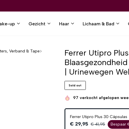
ake-up
Gezicht
Haar
Lichaam & Bad
Ferrer Utipro Plu
sters, Verband & Tape
Blaasgezondheid 
| Urinewegen Wel
Sold out
97
verkocht afgelopen wee
Ferrer Utipro Plus 30 Cápsulas
€ 29,95
€ 41,95
Bespaar 