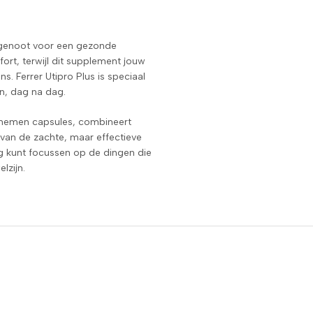
ndgenoot voor een gezonde
rt, terwijl dit supplement jouw
. Ferrer Utipro Plus is speciaal
en, dag na dag.
e nemen capsules, combineert
van de zachte, maar effectieve
dig kunt focussen op de dingen die
lzijn.