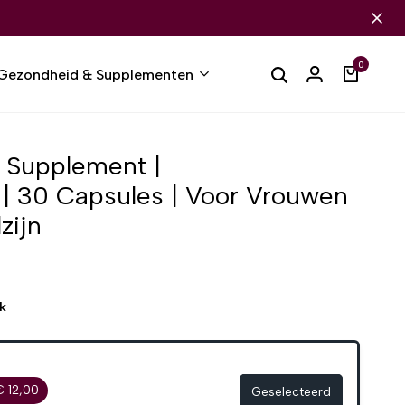
0
Gezondheid & Supplementen
s Supplement |
| 30 Capsules | Voor Vrouwen
zijn
k
€ 12,00
Geselecteerd