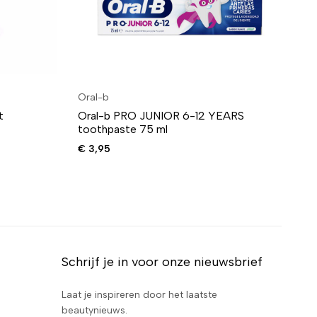
Oral-b
Or
t
Oral-b PRO JUNIOR 6-12 YEARS
Or
toothpaste 75 ml
ce
€
3,95
€
8
Schrijf je in voor onze nieuwsbrief
Laat je inspireren door het laatste
beautynieuws.