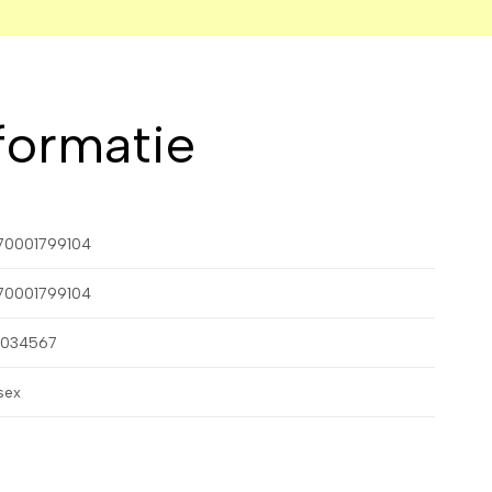
formatie
70001799104
70001799104
1034567
sex