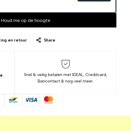
Houd me op de hoogte
ing en retour
Share
Snel & veilig betalen met IDEAL, Creditcard,
de
Bancontact & nog veel meer.