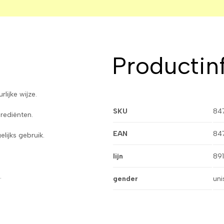
Productin
ijke wijze.
SKU
84
rediënten.
EAN
84
lijks gebruik.
lijn
89
.
gender
uni