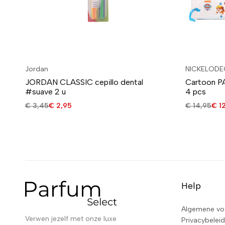
Jordan
NICKELODE
JORDAN CLASSIC cepillo dental
Cartoon 
#suave 2 u
4 pcs
€
3,45
€
2,95
€
14,95
€
12
Help
Algemene vo
Verwen jezelf met onze luxe
Privacybeleid