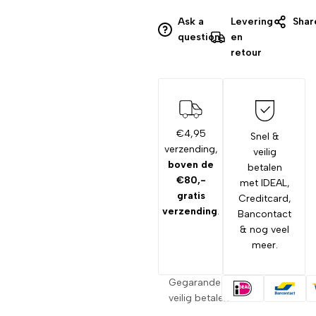
Ask a
Levering
Shar
question
en
retour
€4,95
Snel &
verzending,
veilig
boven de
betalen
€80,-
met IDEAL,
gratis
Creditcard,
verzending
.
Bancontact
& nog veel
meer.
Gegarandeerd
veilig betalen