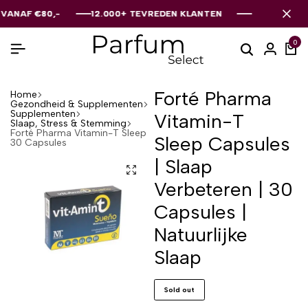
AF €80,-
AF €80,-
AF €80,-
12.000+ TEVREDEN KLANTEN
12.000+ TEVREDEN KLANTEN
12.000+ TEVREDEN KLANTEN
0
Forté Pharma
Home
Gezondheid & Supplementen
Supplementen
Vitamin-T
Slaap, Stress & Stemming
Forté Pharma Vitamin-T Sleep
Sleep Capsules
30 Capsules
| Slaap
Verbeteren | 30
Capsules |
Natuurlijke
Slaap
Sold out