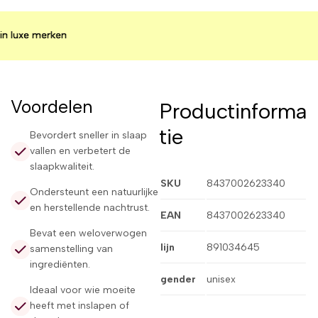
uxe merken
uxe merken
uxe merken
Voordelen
Productinforma
tie
Bevordert sneller in slaap
vallen en verbetert de
slaapkwaliteit.
SKU
8437002623340
Ondersteunt een natuurlijke
en herstellende nachtrust.
EAN
8437002623340
Bevat een weloverwogen
lijn
891034645
samenstelling van
ingrediënten.
gender
unisex
Ideaal voor wie moeite
heeft met inslapen of