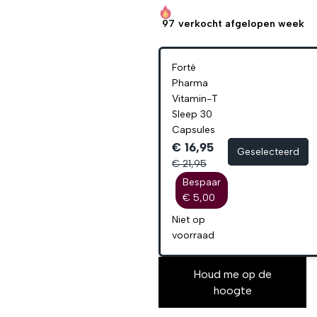
97
verkocht afgelopen week
Forté
Pharma
Vitamin-T
Sleep 30
Capsules
€ 16,95
Geselecteerd
€ 21,95
Bespaar
€ 5,00
Niet op
voorraad
Houd me op de
hoogte