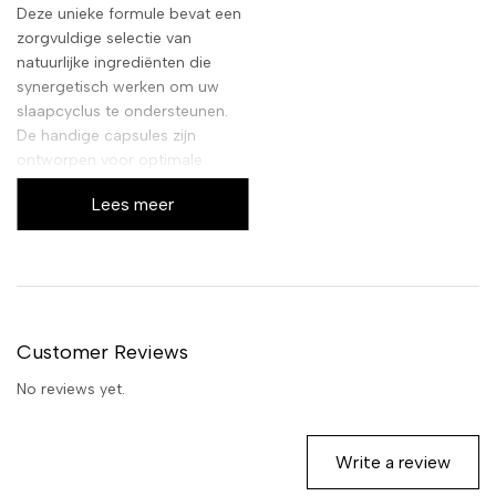
Deze unieke formule bevat een
zorgvuldige selectie van
natuurlijke ingrediënten die
synergetisch werken om uw
slaapcyclus te ondersteunen.
De handige capsules zijn
ontworpen voor optimale
opname, wat zorgt voor een
Lees meer
effectieve werking wanneer u
het het meest nodig heeft.
Customer Reviews
No reviews yet.
Write a review