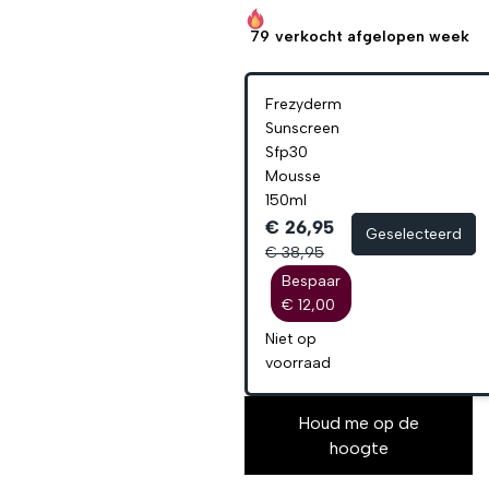
79
verkocht afgelopen week
Frezyderm
Sunscreen
Sfp30
Mousse
150ml
€ 26,95
Geselecteerd
€ 38,95
Bespaar
€ 12,00
Niet op
voorraad
Houd me op de
hoogte