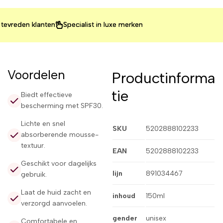
eden klanten
eden klanten
eden klanten
Specialist in luxe merken
Specialist in luxe merken
Specialist in luxe merken
Voordelen
Productinforma
tie
Biedt effectieve
bescherming met SPF30.
Lichte en snel
SKU
5202888102233
absorberende mousse-
textuur.
EAN
5202888102233
Geschikt voor dagelijks
lijn
891034467
gebruik.
Laat de huid zacht en
inhoud
150ml
verzorgd aanvoelen.
gender
unisex
Comfortabele en