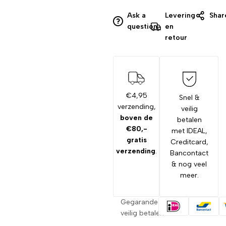
Ask a
Levering
Shar
question
en
retour
€4,95
Snel &
verzending,
veilig
boven de
betalen
€80,-
met IDEAL,
gratis
Creditcard,
verzending
.
Bancontact
& nog veel
meer.
Gegarandeerd
veilig betalen