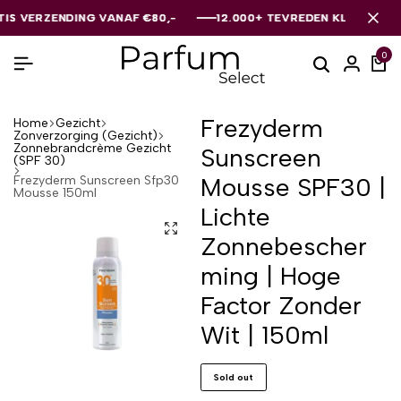
ERZENDING VANAF €80,-
ERZENDING VANAF €80,-
ERZENDING VANAF €80,-
12.000+ TEVREDEN KLANTEN
12.000+ TEVREDEN KLANTEN
12.000+ TEVREDEN KLANTEN
0
Frezyderm
Home
Gezicht
Zonverzorging (Gezicht)
Zonnebrandcrème Gezicht
Sunscreen
(SPF 30)
Mousse SPF30 |
Frezyderm Sunscreen Sfp30
Mousse 150ml
Lichte
Zonnebescher
ming | Hoge
Factor Zonder
Wit | 150ml
Sold out