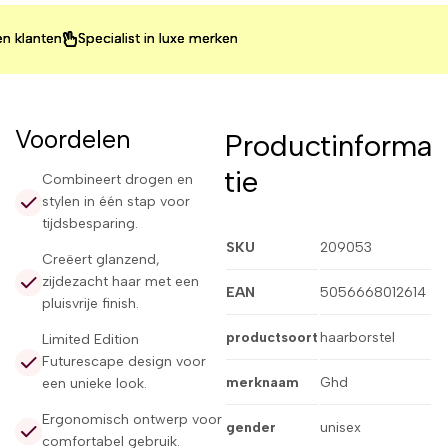
nten
nten
nten
Specialist in luxe merken
Specialist in luxe merken
Specialist in luxe merken
Voordelen
Productinforma
tie
Combineert drogen en
stylen in één stap voor
tijdsbesparing.
SKU
209053
Creëert glanzend,
zijdezacht haar met een
EAN
5056668012614
pluisvrije finish.
productsoort
haarborstel
Limited Edition
Futurescape design voor
merknaam
Ghd
een unieke look.
Ergonomisch ontwerp voor
gender
unisex
comfortabel gebruik.