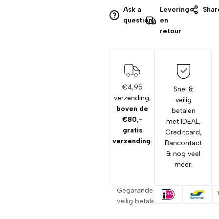
Ask a
Levering
Shar
question
en
retour
€4,95
Snel &
verzending,
veilig
boven de
betalen
€80,-
met IDEAL,
gratis
Creditcard,
verzending
.
Bancontact
& nog veel
meer.
Gegarandeerd
veilig betalen