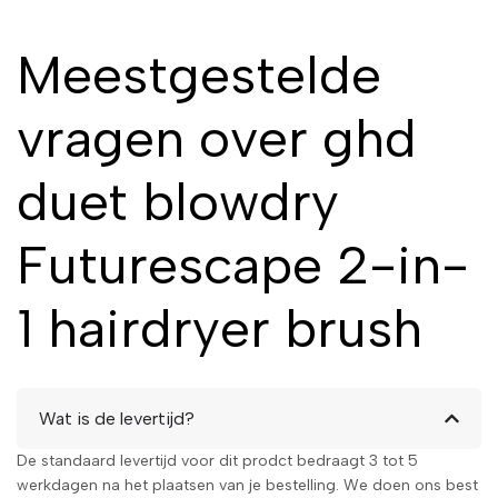
Meestgestelde
vragen over ghd
duet blowdry
Futurescape 2-in-
1 hairdryer brush
Wat is de levertijd?
De standaard levertijd voor dit prodct bedraagt 3 tot 5
werkdagen na het plaatsen van je bestelling. We doen ons best