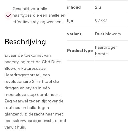
inhoud
2 u
Geschikt voor alle
haartypes die een snelle en
lijn
97737
effectieve styling wensen.
variant
Duet blowdry
Beschrijving
haardroger
Producttype
borstel
Ervaar de toekomst van
haarstyling met de Ghd Duet
Blowdry Futurescape
Haardrogerborstel, een
revolutionaire 2-in-1 tool die
drogen en stylen in één
moeiteloze stap combineert.
Zeg vaarwel tegen tijdrovende
routines en hallo tegen
glanzend, zijdezacht haar met
een salonwaardige finish, direct
vanuit huis.