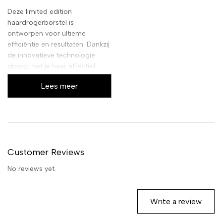
Deze limited edition
haardrogerborstel is
ontworpen voor ultieme
efficiëntie en resultaten. Dankzij
de innovatieve technologie
droogt het je haar effectief
terwijl de borstelharen het haar
Lees meer
gladmaken en vormgeven, voor
een perfect gestylede look
zonder pluis. De ergonomische
vormgeving zorgt voor een
comfortabele grip tijdens het
stylen.
Customer Reviews
No reviews yet.
Write a review