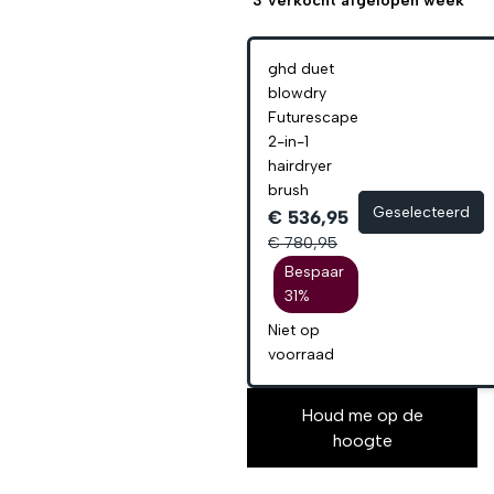
3
verkocht afgelopen week
ghd duet
blowdry
Futurescape
2-in-1
hairdryer
brush
Geselecteerd
€ 536,95
€ 780,95
Bespaar
31%
Niet op
voorraad
Houd me op de
hoogte