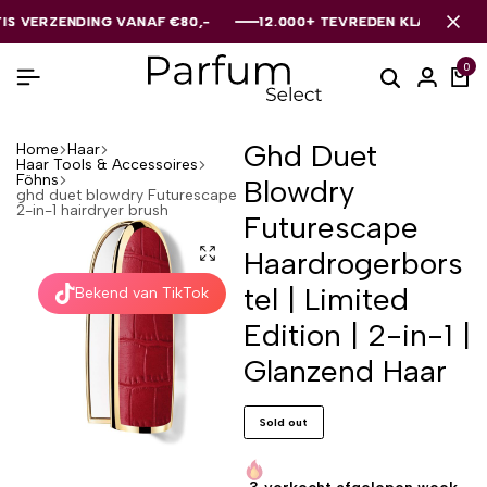
RZENDING VANAF €80,-
RZENDING VANAF €80,-
RZENDING VANAF €80,-
12.000+ TEVREDEN KLANTEN
12.000+ TEVREDEN KLANTEN
12.000+ TEVREDEN KLANTEN
0
Ghd Duet
Home
Haar
Haar Tools & Accessoires
Föhns
Blowdry
ghd duet blowdry Futurescape
2-in-1 hairdryer brush
Futurescape
Haardrogerbors
tel | Limited
Bekend van TikTok
Edition | 2-in-1 |
Glanzend Haar
Sold out