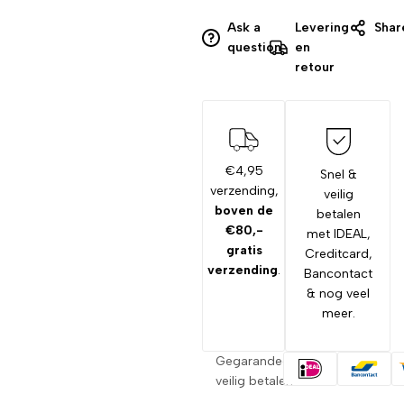
Ask a
Levering
Shar
question
en
retour
€4,95
Snel &
verzending,
veilig
boven de
betalen
€80,-
met IDEAL,
gratis
Creditcard,
verzending
.
Bancontact
& nog veel
meer.
Gegarandeerd
veilig betalen