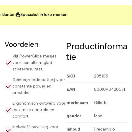
en
en
en
Specialist in luxe merken
Specialist in luxe merken
Specialist in luxe merken
Voordelen
Productinforma
tie
Vijf PowerGlide mesjes
voor een ultiem glad
scheerresultaat.
SKU
205105
Geïntegreerde batterij voor
constante power en
EAN
8001090420671
prestatie.
merknaam
Gillette
Ergonomisch ontwerp voor
maximale controle en
gender
Man
comfort.
Inclusief 1 navulling voor
inhoud
1 recambio