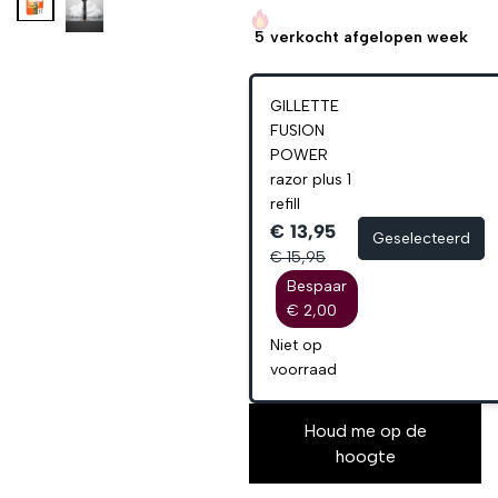
5
verkocht afgelopen week
GILLETTE
FUSION
POWER
razor plus 1
refill
€ 13,95
Geselecteerd
€ 15,95
Bespaar
€ 2,00
Niet op
voorraad
Houd me op de
hoogte