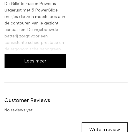
De Gillette Fusion Power is
uitgerust met 5 PowerGlide
mesjes die zich moeiteloos aan
de contouren van je gezicht
aanpassen. De ingebouwde
batterij zorgt voor een
consistente scheerprestatie en
de ergonomische handgreep
garandeert optimale controle
Lees meer
en comfort tijdens het scheren.
Elke navulling is ontworpen
voor duurzaamheid en
prestatie.
Customer Reviews
No reviews yet.
Write a review