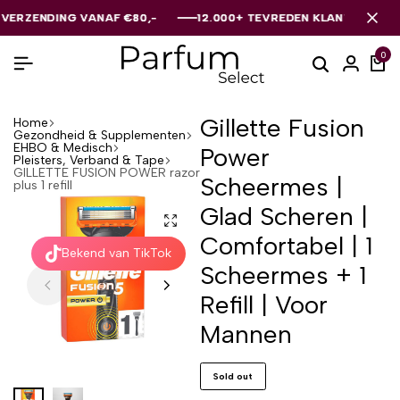
ENDING VANAF €80,-
ENDING VANAF €80,-
ENDING VANAF €80,-
12.000+ TEVREDEN KLANTEN
12.000+ TEVREDEN KLANTEN
12.000+ TEVREDEN KLANTEN
0
Gillette Fusion
Home
Gezondheid & Supplementen
EHBO & Medisch
Power
Pleisters, Verband & Tape
GILLETTE FUSION POWER razor
Scheermes |
plus 1 refill
Glad Scheren |
Comfortabel | 1
Bekend van TikTok
Scheermes + 1
Refill | Voor
Mannen
Sold out