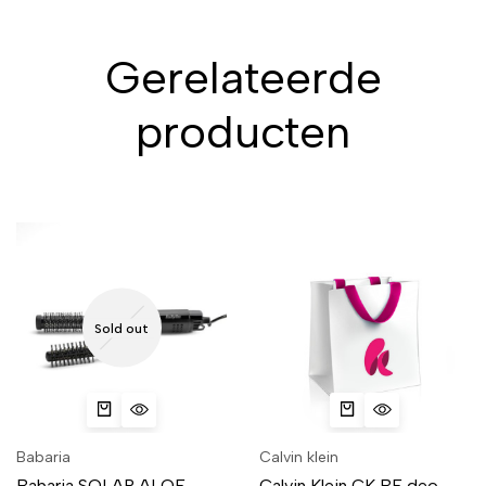
Gerelateerde
producten
Sold out
Babaria
Calvin klein
Babaria SOLAR ALOE
Calvin Klein CK BE deo