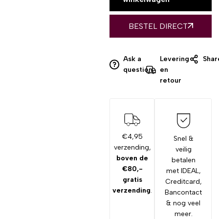
BESTEL DIRECT
Ask a
Levering
Shar
question
en
retour
€4,95
Snel &
verzending,
veilig
boven de
betalen
€80,-
met IDEAL,
gratis
Creditcard,
verzending
.
Bancontact
& nog veel
meer.