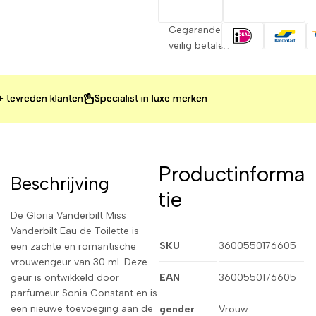
Gegarandeerd
veilig betalen
reden klanten
reden klanten
reden klanten
Specialist in luxe merken
Specialist in luxe merken
Specialist in luxe merken
Productinforma
Beschrijving
tie
De Gloria Vanderbilt Miss
Vanderbilt Eau de Toilette is
SKU
3600550176605
een zachte en romantische
vrouwengeur van 30 ml. Deze
geur is ontwikkeld door
EAN
3600550176605
parfumeur Sonia Constant en is
een nieuwe toevoeging aan de
gender
Vrouw