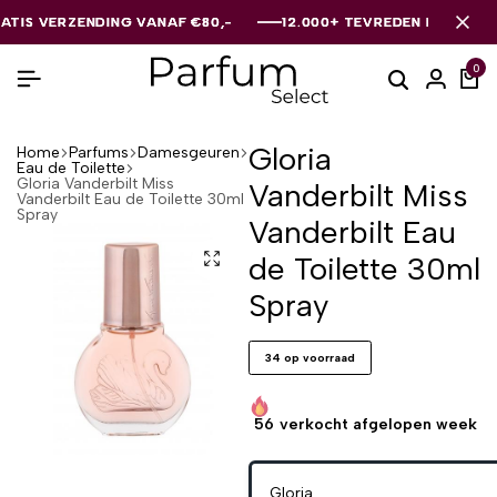
 VERZENDING VANAF €80,-
 VERZENDING VANAF €80,-
 VERZENDING VANAF €80,-
12.000+ TEVREDEN KLANTEN
12.000+ TEVREDEN KLANTEN
12.000+ TEVREDEN KLANTEN
0
Gloria
Home
Parfums
Damesgeuren
Eau de Toilette
Gloria Vanderbilt Miss
Vanderbilt Miss
Vanderbilt Eau de Toilette 30ml
Spray
Vanderbilt Eau
de Toilette 30ml
Spray
34 op voorraad
56
verkocht afgelopen week
Gloria