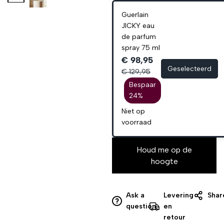
Guerlain
JICKY eau
de parfum
spray 75 ml
€ 98,95
Geselecteerd
€ 129,95
Bespaar
24%
Niet op
voorraad
Houd me op de
hoogte
Ask a
Levering
Shar
question
en
retour