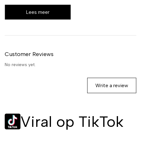
De unieke
Lees meer
voordelen van
Jicky
Een complexe en
verfijnde
Customer Reviews
geurcompositie
No reviews yet.
Jicky onderscheidt zich door
zijn complexe Fougere
Write a review
compositie. De geur opent met
frisse citrusnoten, die overgaan
in een hart van kruidige en
aromatische elementen. De
basis wordt gevormd door rijke
Viral op TikTok
houtachtige en amberkleurige
noten, wat zorgt voor een
diepe en langdurige indruk.