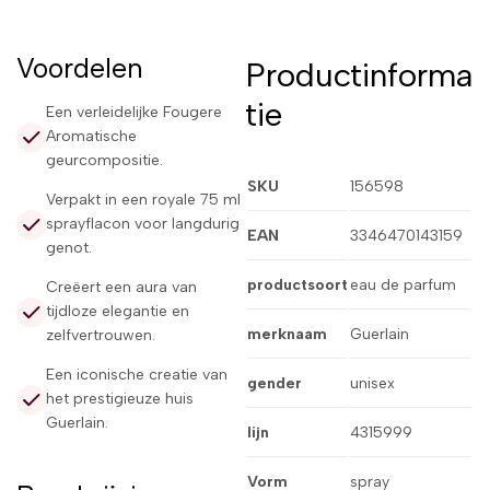
Voordelen
Productinforma
tie
Een verleidelijke Fougere
Aromatische
geurcompositie.
SKU
156598
Verpakt in een royale 75 ml
sprayflacon voor langdurig
EAN
3346470143159
genot.
productsoort
eau de parfum
Creëert een aura van
tijdloze elegantie en
merknaam
Guerlain
zelfvertrouwen.
Een iconische creatie van
gender
unisex
het prestigieuze huis
Guerlain.
lijn
4315999
Vorm
spray