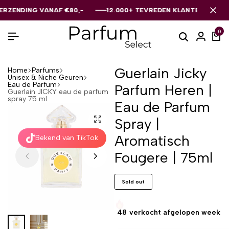
DING VANAF €80,-
DING VANAF €80,-
DING VANAF €80,-
12.000+ TEVREDEN KLANTEN
12.000+ TEVREDEN KLANTEN
12.000+ TEVREDEN KLANTEN
0
Guerlain Jicky
Home
Parfums
Unisex & Niche Geuren
Eau de Parfum
Parfum Heren |
Guerlain JICKY eau de parfum
spray 75 ml
Eau de Parfum
Spray |
Aromatisch
Bekend van TikTok
Fougere | 75ml
Sold out
48
verkocht afgelopen week