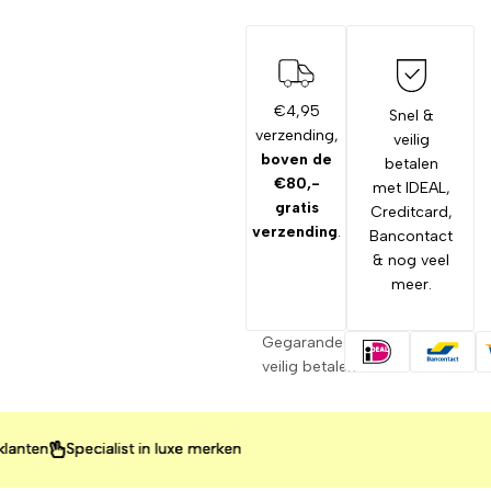
€4,95
Snel &
verzending,
veilig
boven de
betalen
€80,-
met IDEAL,
gratis
Creditcard,
verzending
.
Bancontact
& nog veel
meer.
Gegarandeerd
veilig betalen
n
n
n
Specialist in luxe merken
Specialist in luxe merken
Specialist in luxe merken