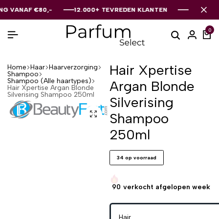
ANAF €80,-
ANAF €80,-
ANAF €80,-
12.000+ TEVREDEN KLANTEN
12.000+ TEVREDEN KLANTEN
12.000+ TEVREDEN KLANTEN
0
Hair Xpertise
Home
Haar
Haarverzorging
Shampoo
Shampoo (Alle haartypes)
Argan Blonde
Hair Xpertise Argan Blonde
Silverising Shampoo 250ml
Silverising
Shampoo
250ml
34 op voorraad
90
verkocht afgelopen week
Hair