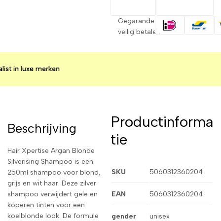
Gegarandeerd
veilig betalen
in luxe merken
in luxe merken
in luxe merken
Productinforma
Beschrijving
tie
Hair Xpertise Argan Blonde
Silverising Shampoo is een
SKU
5060312360204
250ml shampoo voor blond,
grijs en wit haar. Deze zilver
shampoo verwijdert gele en
EAN
5060312360204
koperen tinten voor een
koelblonde look. De formule
gender
unisex