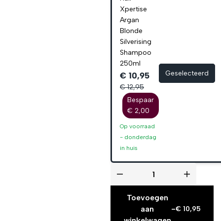
Xpertise
Argan
Blonde
Silverising
Shampoo
250ml
Geselecteerd
€ 10,95
€ 12,95
Bespaar
€ 2,00
Op voorraad
-
donderdag
in huis
Toevoegen
aan
-
€
10,95
winkelwagen