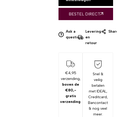
BESTEL DIRECT
Ask a
Levering
Shar
question
en
retour
€4,95
Snel &
verzending,
veilig
boven de
betalen
€80,-
met IDEAL,
gratis
Creditcard,
verzending
.
Bancontact
& nog veel
meer.