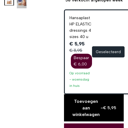
58
verkocht afgelopen week
Hansaplast
HP ELASTIC
dressings 4
sizes 40 u
€ 5,95
€ 11,95
Geselecteerd
Bespaar
€ 6,00
Op voorraad
-
woensdag
in huis
Toevoegen
aan
-
€
5,95
winkelwagen