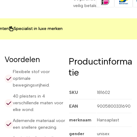
veilig betalen
Specialist in luxe merken
Specialist in luxe merken
Specialist in luxe merken
Voordelen
Productinforma
tie
Flexibele stof voor
optimale
bewegingsvrijheid.
SKU
181602
40 pleisters in 4
verschillende maten voor
EAN
9005800331690
elke wond.
merknaam
Hansaplast
Ademende materiaal voor
een snellere genezing.
gender
unisex