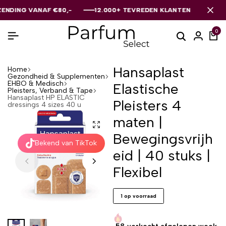
G VANAF €80,-
G VANAF €80,-
G VANAF €80,-
12.000+ TEVREDEN KLANTEN
12.000+ TEVREDEN KLANTEN
12.000+ TEVREDEN KLANTEN
0
Hansaplast
Home
Gezondheid & Supplementen
EHBO & Medisch
Elastische
Pleisters, Verband & Tape
Hansaplast HP ELASTIC
Pleisters 4
dressings 4 sizes 40 u
maten |
Bewegingsvrijh
Bekend van TikTok
eid | 40 stuks |
Flexibel
1 op voorraad