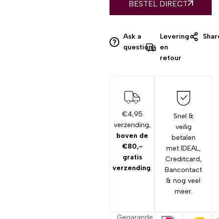
BESTEL DIRECT
Ask a
Levering
Shar
question
en
retour
€4,95
Snel &
verzending,
veilig
boven de
betalen
€80,-
met IDEAL,
gratis
Creditcard,
verzending
.
Bancontact
& nog veel
meer.
Gegarandeerd