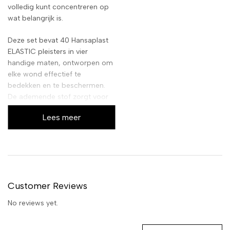
volledig kunt concentreren op
wat belangrijk is.
Deze set bevat 40 Hansaplast
ELASTIC pleisters in vier
handige maten, ontworpen om
elke wond effectief te
bedekken en te beschermen.
De ademende stof zorgt voor
een snellere genezing, terwijl de
Lees meer
sterke kleefkracht garandeert
dat de pleister op zijn plaats
blijft, zelfs bij intensieve
beweging. Ervaar het comfort
van betrouwbare
wondverzorging.
Customer Reviews
No reviews yet.