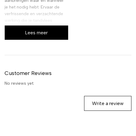
aanbrengen waar en wanneer
je het nodig hebt. Ervaar de
verfrissende en verzachtende
werking die je tandvlees
verdient.
Lees meer
Customer Reviews
No reviews yet.
Write a review