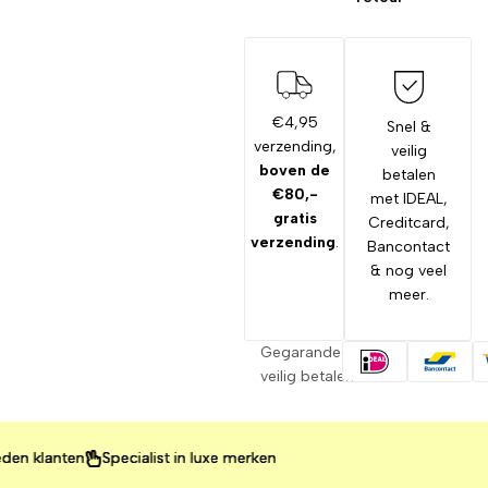
€4,95
Snel &
verzending,
veilig
boven de
betalen
€80,-
met IDEAL,
gratis
Creditcard,
verzending
.
Bancontact
& nog veel
meer.
Gegarandeerd
veilig betalen
klanten
klanten
klanten
Specialist in luxe merken
Specialist in luxe merken
Specialist in luxe merken