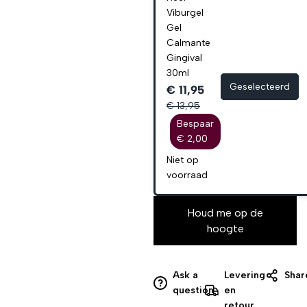
Viburgel
Gel
Calmante
Gingival
30ml
Geselecteerd
€ 11,95
€ 13,95
Bespaar
€ 2,00
Niet op
voorraad
Houd me op de
hoogte
Ask a
Levering
Shar
question
en
retour