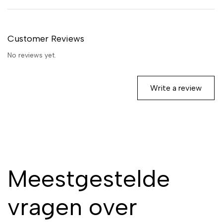
met droog haar dat voeding en
herstel nodig heeft. Geschikt
voor regelmatig gebruik als
Customer Reviews
herstellende
conditionerbehandeling.
No reviews yet.
Write a review
Meestgestelde
vragen over