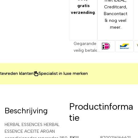
met IDEAL,
gratis
Creditcard,
verzending
.
Bancontact
& nog veel
meer.
Gegarandeerd
veilig betalen
eden klanten
eden klanten
eden klanten
Specialist in luxe merken
Specialist in luxe merken
Specialist in luxe merken
Productinforma
Beschrijving
tie
HERBAL ESSENCES HERBAL
ESSENCE ACEITE ARGAN
SKU
8700216166621