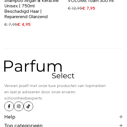
Shampoo Argan & Keratine
VOLUME foam 300 ml
Unisex | 750ml
€
12,95
€
7,95
Beschadigd Haar |
Reparerend Glanzend
€
7,95
€
4,95
Verwen jezelf met onze luxe producten van topmerken
en laat je adviseren door onze ervaren
schoonheidsexperts.
Help
Top categorieën