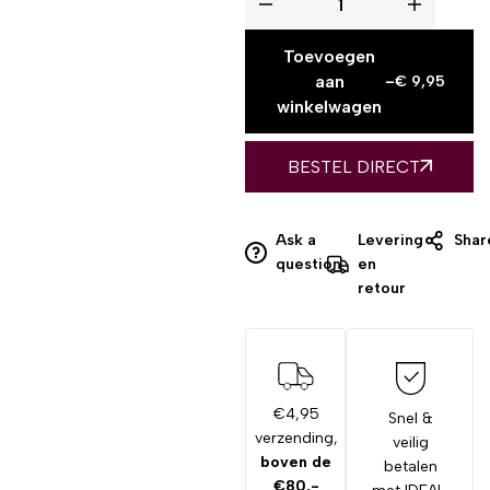
Toevoegen
aan
-
€
9,95
winkelwagen
BESTEL DIRECT
Ask a
Levering
Shar
question
en
retour
€4,95
Snel &
verzending,
veilig
boven de
betalen
€80,-