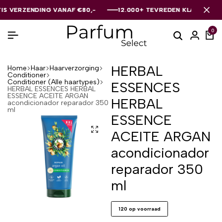
ERZENDING VANAF €80,-
ERZENDING VANAF €80,-
ERZENDING VANAF €80,-
12.000+ TEVREDEN KLANTEN
12.000+ TEVREDEN KLANTEN
12.000+ TEVREDEN KLANTEN
0
HERBAL
Home
Haar
Haarverzorging
Conditioner
Conditioner (Alle haartypes)
ESSENCES
HERBAL ESSENCES HERBAL
ESSENCE ACEITE ARGAN
HERBAL
acondicionador reparador 350
ml
ESSENCE
ACEITE ARGAN
acondicionador
reparador 350
ml
120 op voorraad