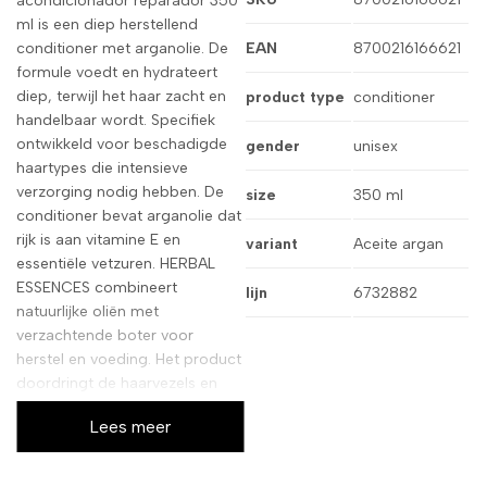
acondicionador reparador 350
ml is een diep herstellend
conditioner met arganolie. De
EAN
8700216166621
formule voedt en hydrateert
diep, terwijl het haar zacht en
product type
conditioner
handelbaar wordt. Specifiek
ontwikkeld voor beschadigde
gender
unisex
haartypes die intensieve
verzorging nodig hebben. De
size
350 ml
conditioner bevat arganolie dat
rijk is aan vitamine E en
variant
Aceite argan
essentiële vetzuren. HERBAL
ESSENCES combineert
lijn
6732882
natuurlijke oliën met
verzachtende boter voor
herstel en voeding. Het product
doordringt de haarvezels en
herstelt beschadigd haar van
Lees meer
binnenuit. Geschikt voor droog
en beschadigd haar dat herstel
behoeft. Bestemd voor mensen