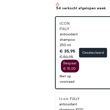
54
verkocht afgelopen week
I.C.O.N.
FULLY
antioxidant
shampoo
250 ml
€ 35,95
Geselecteerd
€ 50,95
Bespaar
€ 15,00
Niet op
voorraad
I.c.o.n. FULLY
antioxidant
shampoo 1000