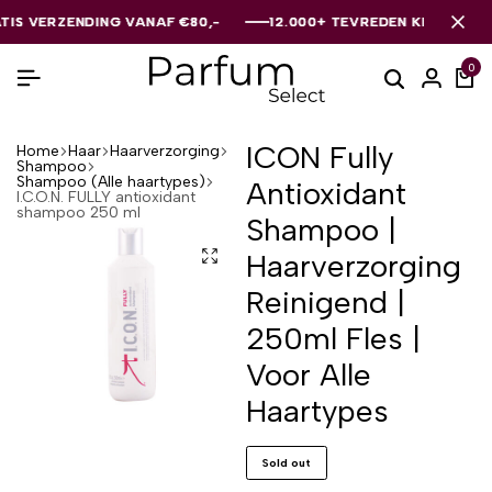
VERZENDING VANAF €80,-
VERZENDING VANAF €80,-
VERZENDING VANAF €80,-
12.000+ TEVREDEN KLANTEN
12.000+ TEVREDEN KLANTEN
12.000+ TEVREDEN KLANTEN
0
ICON Fully
Home
Haar
Haarverzorging
Shampoo
Shampoo (Alle haartypes)
Antioxidant
I.C.O.N. FULLY antioxidant
shampoo 250 ml
Shampoo |
Haarverzorging
Reinigend |
250ml Fles |
Voor Alle
Haartypes
Sold out