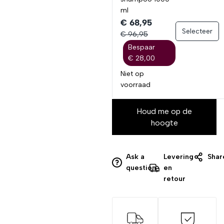
ml
€ 68,95
Selecteer
€ 96,95
Bespaar
€ 28,00
Niet op
voorraad
Houd me op de
hoogte
Ask a
Levering
Shar
question
en
retour