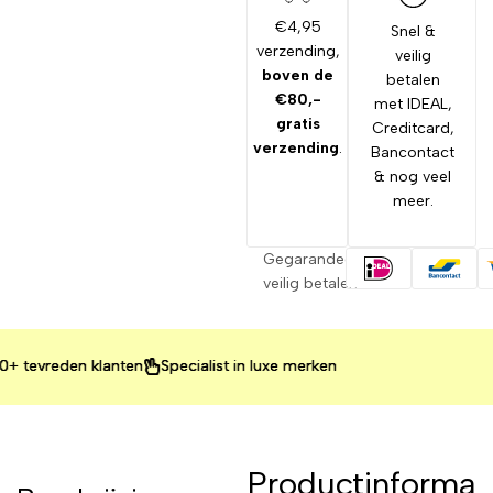
€4,95
Snel &
verzending,
veilig
boven de
betalen
€80,-
met IDEAL,
gratis
Creditcard,
verzending
.
Bancontact
& nog veel
meer.
Gegarandeerd
veilig betalen
evreden klanten
evreden klanten
evreden klanten
Specialist in luxe merken
Specialist in luxe merken
Specialist in luxe merken
Productinforma