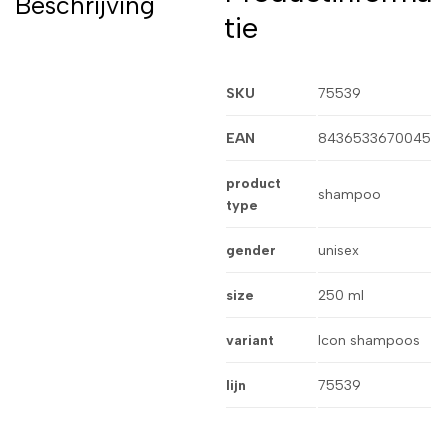
Beschrijving
tie
SKU
75539
EAN
8436533670045
product
shampoo
type
gender
unisex
size
250 ml
variant
Icon shampoos
lijn
75539