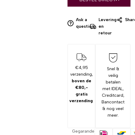
Ask a
Levering
Shar
question
en
retour
€4,95
Snel &
verzending,
veilig
boven de
betalen
€80,-
met IDEAL,
gratis
Creditcard,
verzending
.
Bancontact
& nog veel
meer.
Gegarandeerd