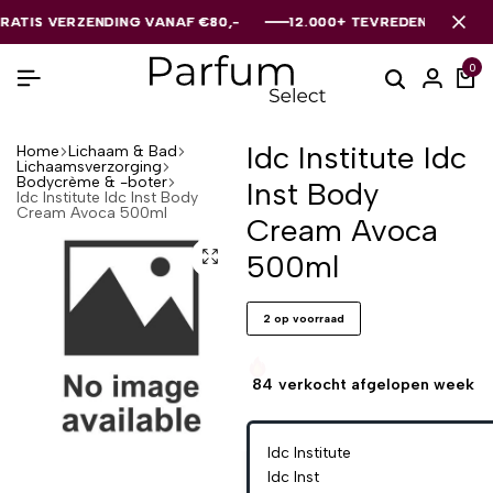
S VERZENDING VANAF €80,-
S VERZENDING VANAF €80,-
S VERZENDING VANAF €80,-
12.000+ TEVREDEN KLANTEN
12.000+ TEVREDEN KLANTEN
12.000+ TEVREDEN KLANTEN
0
Idc Institute Idc
Home
Lichaam & Bad
Lichaamsverzorging
Bodycrème & -boter
Inst Body
Idc Institute Idc Inst Body
Cream Avoca 500ml
Cream Avoca
500ml
2 op voorraad
84
verkocht afgelopen week
Idc Institute
Idc Inst