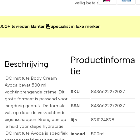
veilig betalen
 tevreden klanten
 tevreden klanten
 tevreden klanten
Specialist in luxe merken
Specialist in luxe merken
Specialist in luxe merken
Productinforma
Beschrijving
tie
IDC Institute Body Cream
Avoca bevat 500 ml
SKU
8436622272037
vochtinbrengende crème. Dit
grote formaat is passend voor
langdurig gebruik. De formule
EAN
8436622272037
valt op door de verzachtende
eigenschappen. Breng aan op
lijn
891024898
je huid voor diepe hydratatie.
IDC Institute Avoca is specifiek
inhoud
500ml