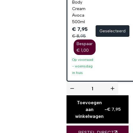
Body
Cream
Avoca
500ml
€ 7,95
Geselecteerd
€ 8,95
Bespaar
€ 1,00
Op voorraad
-
woensdag
in huis
Toevoegen
aan
-
€
7,95
winkelwagen
BESTEL DIRECT