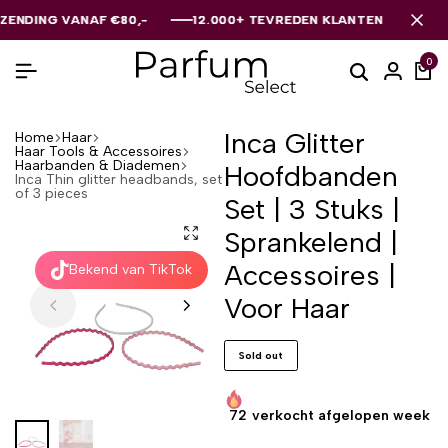
NG VANAF €80,-
NG VANAF €80,-
NG VANAF €80,-
12.000+ TEVREDEN KLANTEN
12.000+ TEVREDEN KLANTEN
12.000+ TEVREDEN KLANTEN
0
Inca Glitter
Home
Haar
Haar Tools & Accessoires
Haarbanden & Diademen
Hoofdbanden
Inca Thin glitter headbands, set
of 3 pieces
Set | 3 Stuks |
Sprankelend |
Accessoires |
Bekend van TikTok
Voor Haar
Sold out
72
verkocht afgelopen week