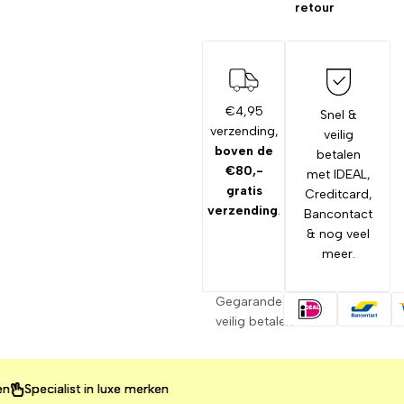
retour
€4,95
Snel &
verzending,
veilig
boven de
betalen
€80,-
met IDEAL,
gratis
Creditcard,
verzending
.
Bancontact
& nog veel
meer.
Gegarandeerd
veilig betalen
pecialist in luxe merken
pecialist in luxe merken
pecialist in luxe merken