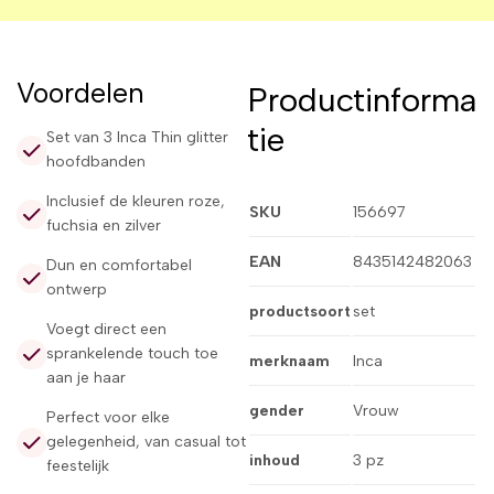
Voordelen
Productinforma
tie
Set van 3 Inca Thin glitter
hoofdbanden
Inclusief de kleuren roze,
SKU
156697
fuchsia en zilver
EAN
8435142482063
Dun en comfortabel
ontwerp
productsoort
set
Voegt direct een
sprankelende touch toe
merknaam
Inca
aan je haar
gender
Vrouw
Perfect voor elke
gelegenheid, van casual tot
inhoud
3 pz
feestelijk