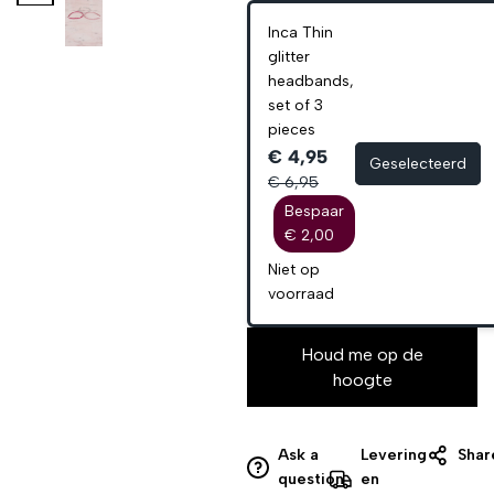
Inca Thin
glitter
headbands,
set of 3
pieces
€ 4,95
Geselecteerd
€ 6,95
Bespaar
€ 2,00
Niet op
voorraad
Houd me op de
hoogte
Ask a
Levering
Shar
question
en