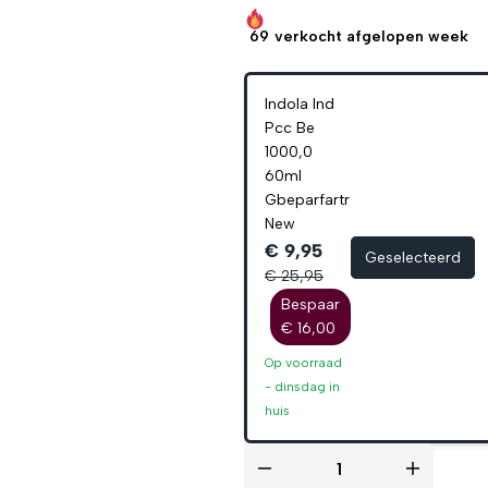
69
verkocht afgelopen week
Indola Ind
Pcc Be
1000,0
60ml
Gbeparfartr
New
€ 9,95
Geselecteerd
€ 25,95
Bespaar
€ 16,00
Op voorraad
-
dinsdag
in
huis