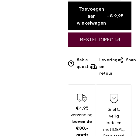
Toevoegen
aan
-
€
9,95
winkelwagen
BESTEL DIRECT
Ask a
Levering
Shar
question
en
retour
€4,95
Snel &
verzending,
veilig
boven de
betalen
€80,-
met IDEAL,
gratis