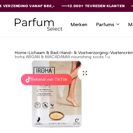
 VANAF €80,-
 VANAF €80,-
 VANAF €80,-
 VANAF €80,-
 VANAF €80,-
12.000+ TEVREDEN KLANTEN
12.000+ TEVREDEN KLANTEN
12.000+ TEVREDEN KLANTEN
12.000+ TEVREDEN KLANTEN
12.000+ TEVREDEN KLANTEN
Merken
Parfums
M
Parfumselect
Home
Lichaam & Bad
Hand- & Voetverzorging
Voetencrèm
Iroha ARGAN & MACADAMIA nourishing socks 1 u
Bekend van TikTok