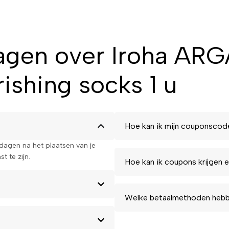
or iroha
agen over Iroha AR
ia
hing socks 1 u
Hoe kan ik mijn couponscod
eling voor droge en vermoeide
e bieden intense voeding, herstel
kdagen na het plaatsen van je
rschil!
t te zijn.
Hoe kan ik coupons krijgen e
u jouw Iroha ARGAN &
voeten!
Welke betaalmethoden hebbe