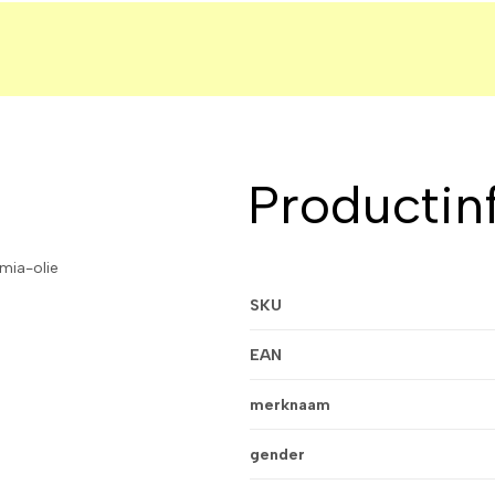
Productin
mia-olie
SKU
EAN
merknaam
gender