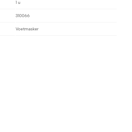
1 u
310066
Voetmasker