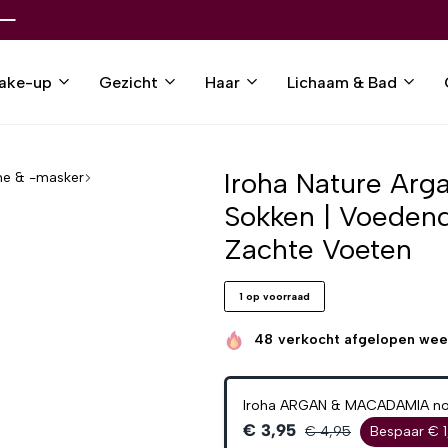
ake-up
Gezicht
Haar
Lichaam & Bad
Iroha Nature Ar
e & -masker
Sokken | Voedend 
Zachte Voeten
1 op voorraad
48
verkocht afgelopen we
Iroha ARGAN & MACADAMIA nour
€ 3,95
€ 4,95
Bespaar € 1