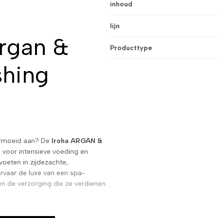
inhoud
lijn
argan &
Producttype
shing
ermoeid aan? De
Iroha ARGAN &
 voor intensieve voeding en
oeten in zijdezachte,
Ervaar de luxe van een spa-
en de verzorging die ze verdienen.