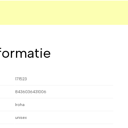
formatie
171523
8436036431006
Iroha
unisex