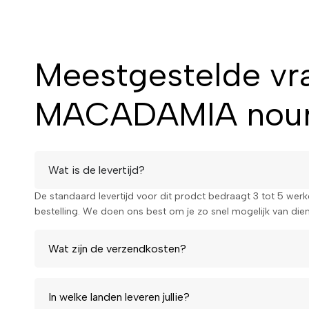
Waarom kiezen vo
Meestgestelde vr
argan & macadam
MACADAMIA nouris
nourishing socks
Wat is de levertijd?
Als je op zoek bent naar een effectieve en luxueuze behand
voeten, dan zijn deze Iroha sokmaskers de perfecte keuze. Z
De standaard levertijd voor dit prodct bedraagt 3 tot 5 wer
en zorgen voor zijdezachte voeten. Bestel nu en ervaar het ve
bestelling. We doen ons best om je zo snel mogelijk van diens
Geef je voeten de ultieme voeding en zachtheid. Koop n
Wat zijn de verzendkosten?
MACADAMIA nourishing socks en geniet van zijdezachte 
In welke landen leveren jullie?