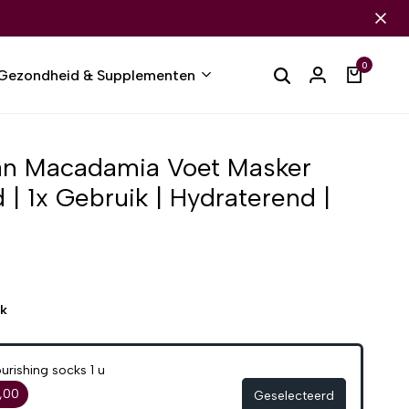
0
Gezondheid & Supplementen
gan Macadamia Voet Masker
| 1x Gebruik | Hydraterend |
ek
ishing socks 1 u
,00
Geselecteerd