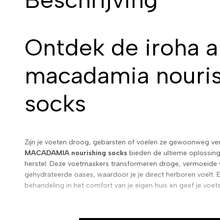
Ontdek de iroha 
macadamia nouri
socks
Zijn je voeten droog, gebarsten of voelen ze gewoonweg v
MACADAMIA nourishing socks
bieden de ultieme oplossing
herstel. Deze voetmaskers transformeren droge, vermoeide v
gehydrateerde oases, waardoor je je direct herboren voelt. 
behandeling in het comfort van je eigen huis en geef je voet