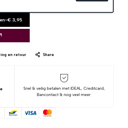
en
-
€
3,95
ing en retour
Share
Snel & veilig betalen met IDEAL, Creditcard,
de
Bancontact & nog veel meer.