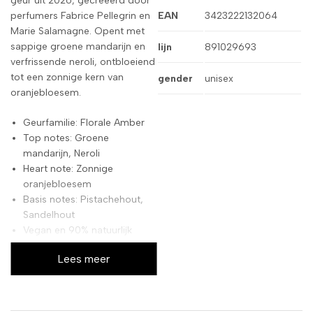
geur uit 2026, gecreëerd door
perfumers Fabrice Pellegrin en
EAN
3423222132064
Marie Salamagne. Opent met
sappige groene mandarijn en
lijn
891029693
verfrissende neroli, ontbloeiend
tot een zonnige kern van
gender
unisex
oranjebloesem.
Geurfamilie: Florale Amber
Top notes: Groene
mandarijn, Neroli
Heart note: Zonnige
oranjebloesem
Basis notes: Pistachehout,
Sandelhout
Vegan en 90% natuurlijk
ingrediënten
Lees meer
Gelanceerd in 2026 als
nieuwe pijlergeur