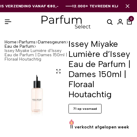
RZENDING VANAF €80,-
RZENDING VANAF €80,-
RZENDING VANAF €80,-
12.000+ TEVREDEN KLANTEN
12.000+ TEVREDEN KLANTEN
12.000+ TEVREDEN KLANTEN
0
Issey Miyake
Home
Parfums
Damesgeuren
Eau de Parfum
Issey Miyake Lumière d’Issey
Lumière d’Issey
Eau de Parfum | Dames 150ml |
Floraal Houtachtig
Eau de Parfum |
Dames 150ml |
Floraal
Houtachtig
71 op voorraad
11
verkocht afgelopen week