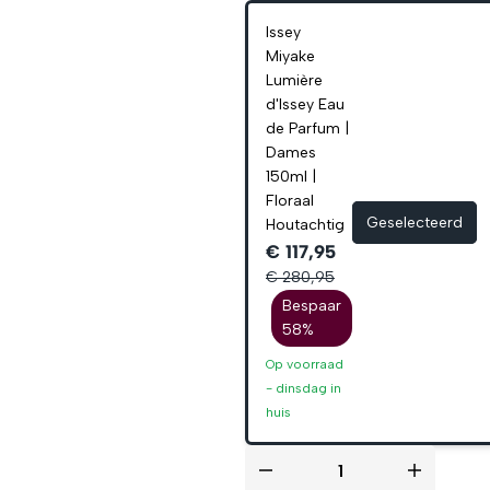
Issey
Miyake
Lumière
d'Issey Eau
de Parfum |
Dames
150ml |
Floraal
Geselecteerd
Houtachtig
€ 117,95
€ 280,95
Bespaar
58%
Op voorraad
-
dinsdag
in
huis