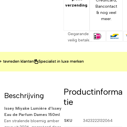
Creditcard,
verzending
.
Bancontact
& nog veel
meer.
Gegarandeerd
veilig betalen
reden klanten
reden klanten
reden klanten
Specialist in luxe merken
Specialist in luxe merken
Specialist in luxe merken
Productinforma
Beschrijving
tie
Issey Miyake Lumière d’Issey
Eau de Parfum Dames 150ml
.
SKU
3423222132064
Een stralende bloemig amber