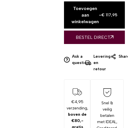
Toevoegen
aan
-
€
117,95
winkelwagen
BESTEL DIRECT
Ask a
Levering
Shar
question
en
retour
€4,95
Snel &
verzending,
veilig
boven de
betalen
€80,-
met IDEAL,
gratis