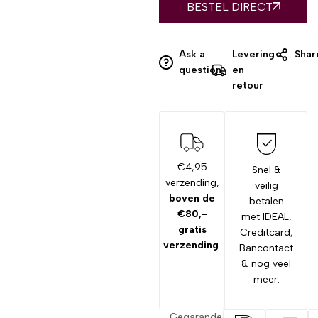
BESTEL DIRECT
Ask a
Levering
Shar
question
en
retour
€4,95
Snel &
verzending,
veilig
boven de
betalen
€80,-
met IDEAL,
gratis
Creditcard,
verzending
.
Bancontact
& nog veel
meer.
Gegarandeerd