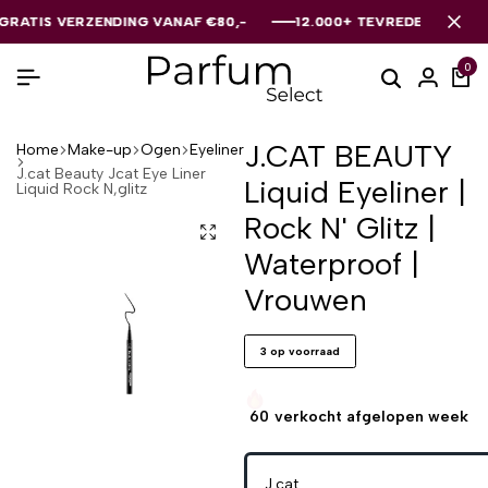
TIS VERZENDING VANAF €80,-
TIS VERZENDING VANAF €80,-
TIS VERZENDING VANAF €80,-
12.000+ TEVREDEN KLANTEN
12.000+ TEVREDEN KLANTEN
12.000+ TEVREDEN KLANTEN
0
J.CAT BEAUTY
Home
Make-up
Ogen
Eyeliner
J.cat Beauty Jcat Eye Liner
Liquid Eyeliner |
Liquid Rock N,glitz
Rock N' Glitz |
Waterproof |
Vrouwen
3 op voorraad
60
verkocht afgelopen week
J.cat