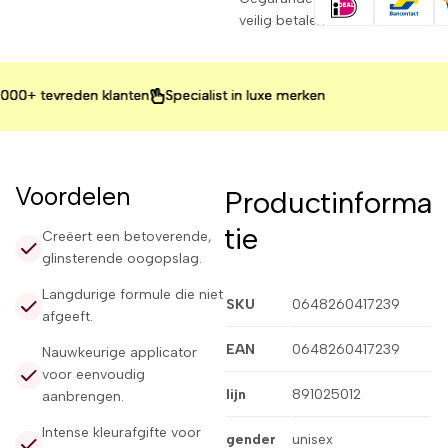
veilig betalen
+ tevreden klanten
+ tevreden klanten
+ tevreden klanten
Specialist in luxe merken
Specialist in luxe merken
Specialist in luxe merken
Voordelen
Productinforma
tie
Creëert een betoverende,
glinsterende oogopslag.
Langdurige formule die niet
SKU
0648260417239
afgeeft.
EAN
0648260417239
Nauwkeurige applicator
voor eenvoudig
lijn
891025012
aanbrengen.
Intense kleurafgifte voor
gender
unisex