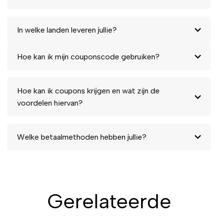
sensualiteit.
Voel de frisse golf van
In welke landen leveren jullie?
zelfvertrouwen, waar je ook
bent. Koop nu Jimmy Choo
Hoe kan ik mijn couponscode gebruiken?
MAN AQUA Eau de Toilette
50 ml!
Hoe kan ik coupons krijgen en wat zijn de
voordelen hiervan?
Welke betaalmethoden hebben jullie?
Gerelateerde