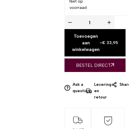
Niet op
voorraad
Toevoegen
aan
-
€
33,95
winkelwagen
BESTEL DIRECT
Ask a
Levering
Shar
question
en
retour