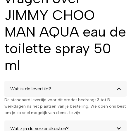
Basisnoten:
Patchouli,
Vetiver, Muskus
JIMMY CHOO
Waarom kiezen
MAN AQUA eau de
voor Jimmy Choo
MAN AQUA 50 ml
toilette spray 50
Je zoekt een geur die frisheid,
ml
energie en een vleugje avontuur
combineert, verpakt in een
handig formaat. Jimmy Choo
MAN AQUA Eau de Toilette
Wat is de levertijd?
Spray in 50 ml is de perfecte
keuze voor de man die de
De standaard levertijd voor dit prodct bedraagt 3 tot 5
kracht van de natuur omarmt
werkdagen na het plaatsen van je bestelling. We doen ons best
en altijd een onweerstaanbare
om je zo snel mogelijk van dienst te zijn.
indruk wil achterlaten. Bestel
jouw fles vandaag nog en
Wat zijn de verzendkosten?
ervaar de verfrissende