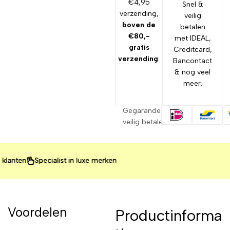
€4,95
Snel &
verzending,
veilig
boven de
betalen
€80,-
met IDEAL,
gratis
Creditcard,
verzending
.
Bancontact
& nog veel
meer.
Gegarandeerd
veilig betalen
n
n
n
Specialist in luxe merken
Specialist in luxe merken
Specialist in luxe merken
Voordelen
Productinforma