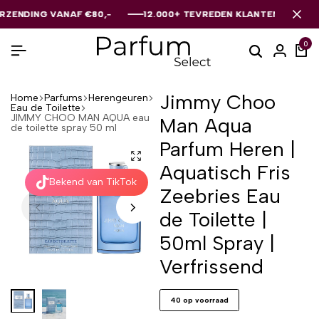
NG VANAF €80,-
NG VANAF €80,-
NG VANAF €80,-
12.000+ TEVREDEN KLANTEN
12.000+ TEVREDEN KLANTEN
12.000+ TEVREDEN KLANTEN
0
Jimmy Choo
Home
Parfums
Herengeuren
Eau de Toilette
JIMMY CHOO MAN AQUA eau
Man Aqua
de toilette spray 50 ml
Parfum Heren |
Aquatisch Fris
Bekend van TikTok
Zeebries Eau
de Toilette |
50ml Spray |
Verfrissend
40 op voorraad