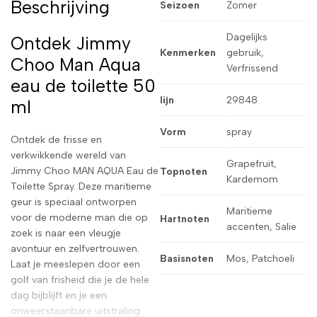
Beschrijving
Seizoen
Zomer
Dagelijks
Ontdek Jimmy
Kenmerken
gebruik,
Choo Man Aqua
Verfrissend
eau de toilette 50
lijn
29848
ml
Vorm
spray
Ontdek de frisse en
verkwikkende wereld van
Grapefruit,
Jimmy Choo MAN AQUA Eau de
Topnoten
Kardemom
Toilette Spray. Deze maritieme
geur is speciaal ontworpen
Maritieme
voor de moderne man die op
Hartnoten
accenten, Salie
zoek is naar een vleugje
avontuur en zelfvertrouwen.
Basisnoten
Mos, Patchoeli
Laat je meeslepen door een
golf van frisheid die je de hele
dag bijblijft en je een
onweerstaanbare uitstraling