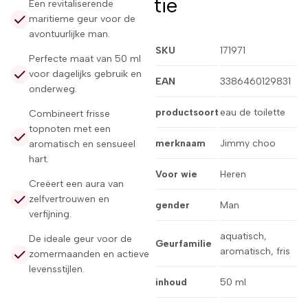
tie
Een revitaliserende
maritieme geur voor de
avontuurlijke man.
SKU
171971
Perfecte maat van 50 ml
voor dagelijks gebruik en
EAN
3386460129831
onderweg.
productsoort
eau de toilette
Combineert frisse
topnoten met een
merknaam
Jimmy choo
aromatisch en sensueel
hart.
Voor wie
Heren
Creëert een aura van
zelfvertrouwen en
gender
Man
verfijning.
aquatisch,
De ideale geur voor de
Geurfamilie
aromatisch, fris
zomermaanden en actieve
levensstijlen.
inhoud
50 ml